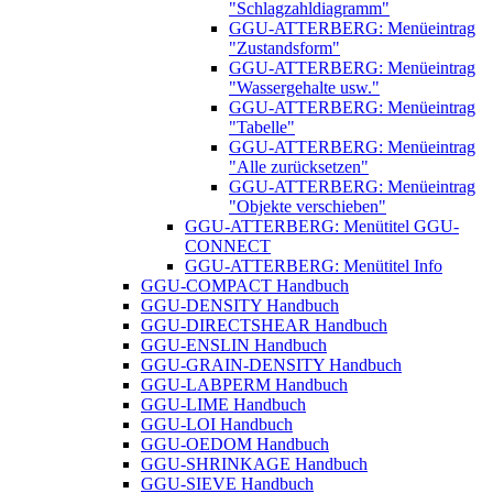
"Schlagzahldiagramm"
GGU-ATTERBERG: Menüeintrag
"Zustandsform"
GGU-ATTERBERG: Menüeintrag
"Wassergehalte usw."
GGU-ATTERBERG: Menüeintrag
"Tabelle"
GGU-ATTERBERG: Menüeintrag
"Alle zurücksetzen"
GGU-ATTERBERG: Menüeintrag
"Objekte verschieben"
GGU-ATTERBERG: Menütitel GGU-
CONNECT
GGU-ATTERBERG: Menütitel Info
GGU-COMPACT Handbuch
GGU-DENSITY Handbuch
GGU-DIRECTSHEAR Handbuch
GGU-ENSLIN Handbuch
GGU-GRAIN-DENSITY Handbuch
GGU-LABPERM Handbuch
GGU-LIME Handbuch
GGU-LOI Handbuch
GGU-OEDOM Handbuch
GGU-SHRINKAGE Handbuch
GGU-SIEVE Handbuch