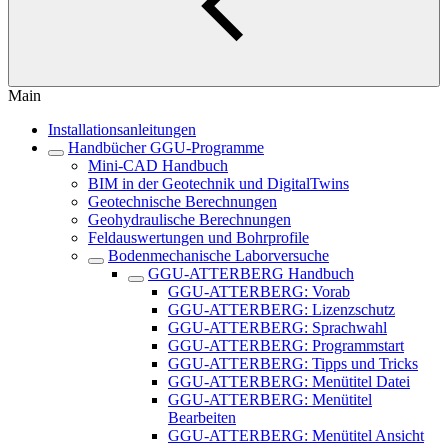
Main
Installationsanleitungen
Handbücher GGU-Programme
Mini-CAD Handbuch
BIM in der Geotechnik und DigitalTwins
Geotechnische Berechnungen
Geohydraulische Berechnungen
Feldauswertungen und Bohrprofile
Bodenmechanische Laborversuche
GGU-ATTERBERG Handbuch
GGU-ATTERBERG: Vorab
GGU-ATTERBERG: Lizenzschutz
GGU-ATTERBERG: Sprachwahl
GGU-ATTERBERG: Programmstart
GGU-ATTERBERG: Tipps und Tricks
GGU-ATTERBERG: Menütitel Datei
GGU-ATTERBERG: Menütitel
Bearbeiten
GGU-ATTERBERG: Menütitel Ansicht