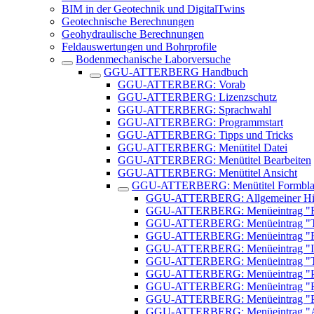
BIM in der Geotechnik und DigitalTwins
Geotechnische Berechnungen
Geohydraulische Berechnungen
Feldauswertungen und Bohrprofile
Bodenmechanische Laborversuche
GGU-ATTERBERG Handbuch
GGU-ATTERBERG: Vorab
GGU-ATTERBERG: Lizenzschutz
GGU-ATTERBERG: Sprachwahl
GGU-ATTERBERG: Programmstart
GGU-ATTERBERG: Tipps und Tricks
GGU-ATTERBERG: Menütitel Datei
GGU-ATTERBERG: Menütitel Bearbeiten
GGU-ATTERBERG: Menütitel Ansicht
GGU-ATTERBERG: Menütitel Formbla
GGU-ATTERBERG: Allgemeiner Hin
GGU-ATTERBERG: Menüeintrag "Bl
GGU-ATTERBERG: Menüeintrag "T
GGU-ATTERBERG: Menüeintrag "R
GGU-ATTERBERG: Menüeintrag "Inf
GGU-ATTERBERG: Menüeintrag "Tite
GGU-ATTERBERG: Menüeintrag "Pla
GGU-ATTERBERG: Menüeintrag "Fir
GGU-ATTERBERG: Menüeintrag "Pr
GGU-ATTERBERG: Menüeintrag "An