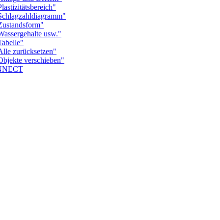
tizitätsbereich"
hlagzahldiagramm"
ustandsform"
ssergehalte usw."
belle"
e zurücksetzen"
ekte verschieben"
ONNECT