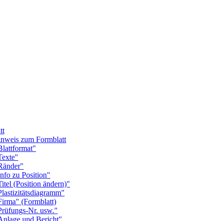
tt
weis zum Formblatt
attformat"
exte"
änder"
o zu Position"
l (Position ändern)"
stizitätsdiagramm"
ma" (Formblatt)
üfungs-Nr. usw."
lage und Bericht"