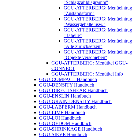
"Schlagzahldiagramm"
GGU-ATTERBERG: Menüeintrag
"Zustandsform"
GGU-ATTERBERG: Menüeintrag
"Wassergehalte usw."
GGU-ATTERBERG: Menüeintrag
"Tabelle"
GGU-ATTERBERG: Menüeintrag
"Alle zurücksetzen"
GGU-ATTERBERG: Menüeintrag
"Objekte verschieben"
GGU-ATTERBERG: Menütitel GGU-
CONNECT
GGU-ATTERBERG: Menütitel Info
GGU-COMPACT Handbuch
GGU-DENSITY Handbuch
GGU-DIRECTSHEAR Handbuch
GGU-ENSLIN Handbuch
GGU-GRAIN-DENSITY Handbuch
GGU-LABPERM Handbuch
GGU-LIME Handbuch
GGU-LOI Handbuch
GGU-OEDOM Handbuch
GGU-SHRINKAGE Handbuch
GGU-SIEVE Handbuch