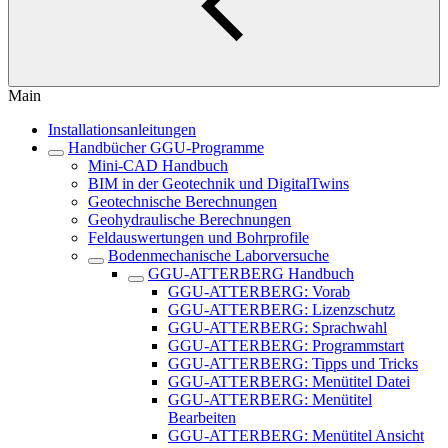
Main
Installationsanleitungen
Handbücher GGU-Programme
Mini-CAD Handbuch
BIM in der Geotechnik und DigitalTwins
Geotechnische Berechnungen
Geohydraulische Berechnungen
Feldauswertungen und Bohrprofile
Bodenmechanische Laborversuche
GGU-ATTERBERG Handbuch
GGU-ATTERBERG: Vorab
GGU-ATTERBERG: Lizenzschutz
GGU-ATTERBERG: Sprachwahl
GGU-ATTERBERG: Programmstart
GGU-ATTERBERG: Tipps und Tricks
GGU-ATTERBERG: Menütitel Datei
GGU-ATTERBERG: Menütitel
Bearbeiten
GGU-ATTERBERG: Menütitel Ansicht