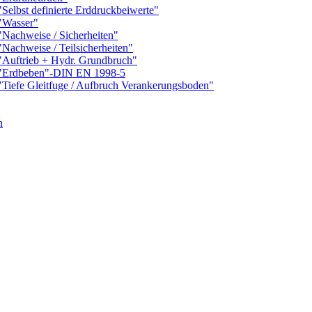
bst definierte Erddruckbeiwerte"
Wasser"
chweise / Sicherheiten"
hweise / Teilsicherheiten"
ftrieb + Hydr. Grundbruch"
Erdbeben"-DIN EN 1998-5
fe Gleitfuge / Aufbruch Verankerungsboden"
n