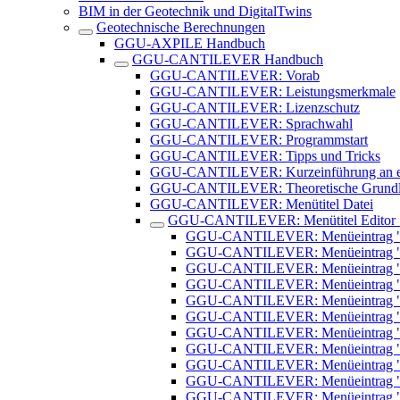
BIM in der Geotechnik und DigitalTwins
Geotechnische Berechnungen
GGU-AXPILE Handbuch
GGU-CANTILEVER Handbuch
GGU-CANTILEVER: Vorab
GGU-CANTILEVER: Leistungsmerkmale
GGU-CANTILEVER: Lizenzschutz
GGU-CANTILEVER: Sprachwahl
GGU-CANTILEVER: Programmstart
GGU-CANTILEVER: Tipps und Tricks
GGU-CANTILEVER: Kurzeinführung an ei
GGU-CANTILEVER: Theoretische Grundl
GGU-CANTILEVER: Menütitel Datei
GGU-CANTILEVER: Menütitel Editor 
GGU-CANTILEVER: Menüeintrag "Sy
GGU-CANTILEVER: Menüeintrag "
GGU-CANTILEVER: Menüeintrag "W
GGU-CANTILEVER: Menüeintrag "W
GGU-CANTILEVER: Menüeintrag "Be
GGU-CANTILEVER: Menüeintrag "Be
GGU-CANTILEVER: Menüeintrag 
GGU-CANTILEVER: Menüeintrag "A
GGU-CANTILEVER: Menüeintrag "A
GGU-CANTILEVER: Menüeintrag "P
GGU-CANTILEVER: Menüeintrag "