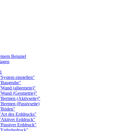
nem Beispiel
agen
1
stem einstellen"
Baugrube"
and (allgemein)"
and (Geometrie)"
rmen (Aktivseite)"
rmen (Passivseite)
"Böden"
rt des Erddrucks"
ktiver Erddruck"
assiver Erddruck"
Erdruhedruck"