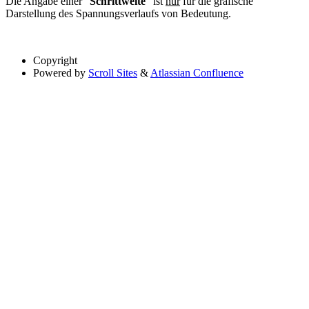
Die Angabe einer "
Schrittweite
" ist
nur
für die grafische
Darstellung des Spannungsverlaufs von Bedeutung.
Copyright
Powered by
Scroll Sites
&
Atlassian Confluence