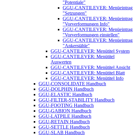
"Potentiale"
GGU-CANTILEVER: Menüeintrag
"Setzungen"
GGU-CANTILEVER: Menüeintrag
"Vorverformungen Info"
GGU-CANTILEVER: Menüeintrag
"Vorverformungen einstellen"
GGU-CANTILEVER: Menüeintrag
"Ankerstähle"
GGU-CANTILEVER: Menütitel System
GGU-CANTILEVER: Menütitel
Auswerten
GGU-CANTILEVER: Menütitel Ansicht
GGU-CANTILEVER: Menütitel Blatt
GGU-CANTILEVER: Menütitel Info
GGU-CONSOLIDATE Handbuch
GGU-DOLPHIN Handbuch
GGU-ELASTIC Handbuch
GGU-FILTER-STABILITY Handbuch
GGU-FOOTING Handbuch
GGU-GABION Handbuch
GGU-LATPILE Handbuch
GGU-RETAIN Handbuch
GGU-SETTLE Handbuch
GGU-SLAB Handbuch