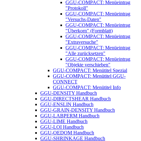
GGU-COMPACT: Menüeintrag
"Protokoll"
GGU-COMPACT: Menüeintrag
"Versuchs-Daten"
GGU-COMPACT: Menüeintrag
"Überkorn" (Formblatt)
GGU-COMPACT: Menüeintrag
"Extraversuche"
GGU-COMPACT: Menüeintrag
"Alle zurücksetzen"
GGU-COMPACT: Menüeintrag
"Objekte verschieben"
GGU-COMPACT: Menütitel Spezial
GGU-COMPACT: Menütitel GGU-
CONNECT
GGU-COMPACT: Menütitel Info
GGU-DENSITY Handbuch
GGU-DIRECTSHEAR Handbuch
GGU-ENSLIN Handbuch
GGU-GRAIN-DENSITY Handbuch
GGU-LABPERM Handbuch
GGU-LIME Handbuch
GGU-LOI Handbuch
GGU-OEDOM Handbuch
GGU-SHRINKAGE Handbuch