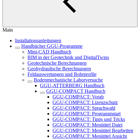
Main
Installationsanleitungen
Handbücher GGU-Programme
Mini-CAD Handbuch
BIM in der Geotechnik und DigitalTwins
Geotechnische Berechnungen
Geohydraulische Berechnungen
Feldauswertungen und Bohrprofile
Bodenmechanische Laborversuche
GGU-ATTERBERG Handbuch
GGU-COMPACT Handbuch
GGU-COMPACT: Vorab
GGU-COMPACT: Lizenzschutz
GGU-COMPACT: Sprachwahl
GGU-COMPACT: Programmstart
GGU-COMPACT: Tipps und Tricks
GGU-COMPACT: Menütitel Datei
GGU-COMPACT: Menütitel Bearbeiten
GGU-COMPACT: Menütitel Ansicht