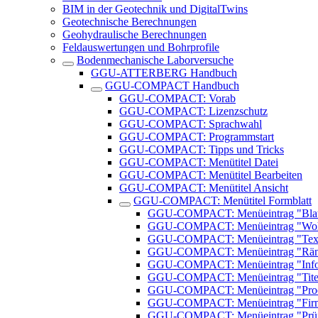
BIM in der Geotechnik und DigitalTwins
Geotechnische Berechnungen
Geohydraulische Berechnungen
Feldauswertungen und Bohrprofile
Bodenmechanische Laborversuche
GGU-ATTERBERG Handbuch
GGU-COMPACT Handbuch
GGU-COMPACT: Vorab
GGU-COMPACT: Lizenzschutz
GGU-COMPACT: Sprachwahl
GGU-COMPACT: Programmstart
GGU-COMPACT: Tipps und Tricks
GGU-COMPACT: Menütitel Datei
GGU-COMPACT: Menütitel Bearbeiten
GGU-COMPACT: Menütitel Ansicht
GGU-COMPACT: Menütitel Formblatt
GGU-COMPACT: Menüeintrag "Blat
GGU-COMPACT: Menüeintrag "Wohin
GGU-COMPACT: Menüeintrag "Tex
GGU-COMPACT: Menüeintrag "Rän
GGU-COMPACT: Menüeintrag "Info 
GGU-COMPACT: Menüeintrag "Titel 
GGU-COMPACT: Menüeintrag "Procto
GGU-COMPACT: Menüeintrag "Firma
GGU-COMPACT: Menüeintrag "Prüfu