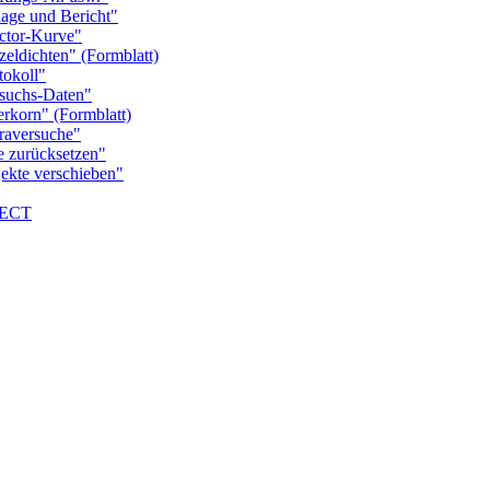
e und Bericht"
tor-Kurve"
dichten" (Formblatt)
okoll"
uchs-Daten"
orn" (Formblatt)
aversuche"
zurücksetzen"
te verschieben"
NECT