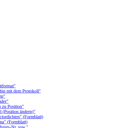
tformat"
 mit dem Protokoll"
te"
der"
zu Position"
(Position ändern)"
rdichten" (Formblatt)
" (Formblatt)
ngs-Nr. usw."