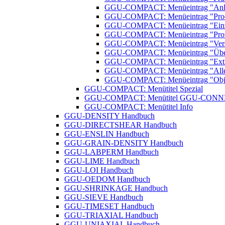
GGU-COMPACT: Menüeintrag "Anlag
GGU-COMPACT: Menüeintrag "Proc
GGU-COMPACT: Menüeintrag "Einzel
GGU-COMPACT: Menüeintrag "Prot
GGU-COMPACT: Menüeintrag "Vers
GGU-COMPACT: Menüeintrag "Überk
GGU-COMPACT: Menüeintrag "Extr
GGU-COMPACT: Menüeintrag "Alle 
GGU-COMPACT: Menüeintrag "Objek
GGU-COMPACT: Menütitel Spezial
GGU-COMPACT: Menütitel GGU-CON
GGU-COMPACT: Menütitel Info
GGU-DENSITY Handbuch
GGU-DIRECTSHEAR Handbuch
GGU-ENSLIN Handbuch
GGU-GRAIN-DENSITY Handbuch
GGU-LABPERM Handbuch
GGU-LIME Handbuch
GGU-LOI Handbuch
GGU-OEDOM Handbuch
GGU-SHRINKAGE Handbuch
GGU-SIEVE Handbuch
GGU-TIMESET Handbuch
GGU-TRIAXIAL Handbuch
GGU-UNIAXIAL Handbuch