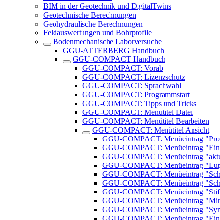
BIM in der Geotechnik und DigitalTwins
Geotechnische Berechnungen
Geohydraulische Berechnungen
Feldauswertungen und Bohrprofile
Bodenmechanische Laborversuche
GGU-ATTERBERG Handbuch
GGU-COMPACT Handbuch
GGU-COMPACT: Vorab
GGU-COMPACT: Lizenzschutz
GGU-COMPACT: Sprachwahl
GGU-COMPACT: Programmstart
GGU-COMPACT: Tipps und Tricks
GGU-COMPACT: Menütitel Datei
GGU-COMPACT: Menütitel Bearbeiten
GGU-COMPACT: Menütitel Ansicht
GGU-COMPACT: Menüeintrag "Proto
GGU-COMPACT: Menüeintrag "Eins
GGU-COMPACT: Menüeintrag "aktua
GGU-COMPACT: Menüeintrag "Lu
GGU-COMPACT: Menüeintrag "Schri
GGU-COMPACT: Menüeintrag "Schr
GGU-COMPACT: Menüeintrag "Stif
GGU-COMPACT: Menüeintrag "Mi
GGU-COMPACT: Menüeintrag "Symbol
GGU-COMPACT: Menüeintrag "Einst