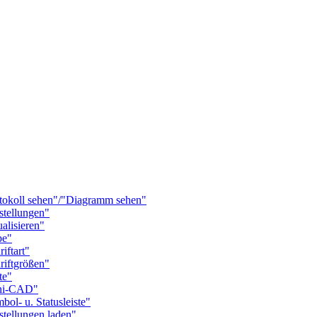
koll sehen"/"Diagramm sehen"
tellungen"
lisieren"
pe"
ftart"
iftgrößen"
te"
ni-CAD"
- u. Statusleiste"
ellungen laden"