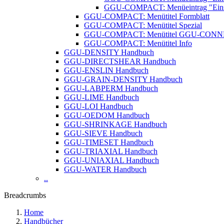
GGU-COMPACT: Menüeintrag "Einste
GGU-COMPACT: Menütitel Formblatt
GGU-COMPACT: Menütitel Spezial
GGU-COMPACT: Menütitel GGU-CON
GGU-COMPACT: Menütitel Info
GGU-DENSITY Handbuch
GGU-DIRECTSHEAR Handbuch
GGU-ENSLIN Handbuch
GGU-GRAIN-DENSITY Handbuch
GGU-LABPERM Handbuch
GGU-LIME Handbuch
GGU-LOI Handbuch
GGU-OEDOM Handbuch
GGU-SHRINKAGE Handbuch
GGU-SIEVE Handbuch
GGU-TIMESET Handbuch
GGU-TRIAXIAL Handbuch
GGU-UNIAXIAL Handbuch
GGU-WATER Handbuch
..
Breadcrumbs
Home
Handbücher