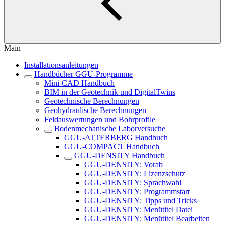
Main
Installationsanleitungen
Handbücher GGU-Programme
Mini-CAD Handbuch
BIM in der Geotechnik und DigitalTwins
Geotechnische Berechnungen
Geohydraulische Berechnungen
Feldauswertungen und Bohrprofile
Bodenmechanische Laborversuche
GGU-ATTERBERG Handbuch
GGU-COMPACT Handbuch
GGU-DENSITY Handbuch
GGU-DENSITY: Vorab
GGU-DENSITY: Lizenzschutz
GGU-DENSITY: Sprachwahl
GGU-DENSITY: Programmstart
GGU-DENSITY: Tipps und Tricks
GGU-DENSITY: Menütitel Datei
GGU-DENSITY: Menütitel Bearbeiten