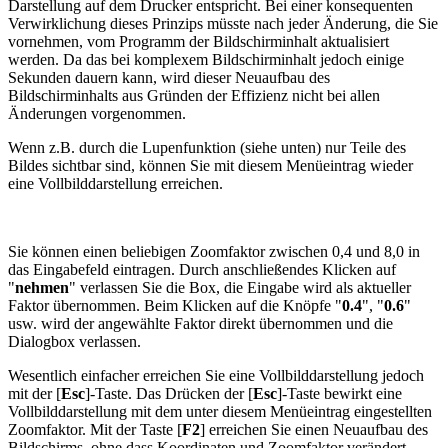
Darstellung auf dem Drucker entspricht. Bei einer konsequenten
Verwirklichung dieses Prinzips müsste nach jeder Änderung, die Sie
vornehmen, vom Programm der Bildschirminhalt aktualisiert
werden. Da das bei komplexem Bildschirminhalt jedoch einige
Sekunden dauern kann, wird dieser Neuaufbau des
Bildschirminhalts aus Gründen der Effizienz nicht bei allen
Änderungen vorgenommen.
Wenn z.B. durch die Lupenfunktion (siehe unten) nur Teile des
Bildes sichtbar sind, können Sie mit diesem Menüeintrag wieder
eine Vollbilddarstellung erreichen.
Sie können einen beliebigen Zoomfaktor zwischen 0,4 und 8,0 in
das Eingabefeld eintragen. Durch anschließendes Klicken auf
"
nehmen
" verlassen Sie die Box, die Eingabe wird als aktueller
Faktor übernommen. Beim Klicken auf die Knöpfe "
0.4
", "
0.6
"
usw. wird der angewählte Faktor direkt übernommen und die
Dialogbox verlassen.
Wesentlich einfacher erreichen Sie eine Vollbilddarstellung jedoch
mit der [
Esc
]-Taste. Das Drücken der [
Esc
]-Taste bewirkt eine
Vollbilddarstellung mit dem unter diesem Menüeintrag eingestellten
Zoomfaktor. Mit der Taste [
F2
] erreichen Sie einen Neuaufbau des
Bildschirms, ohne dass Koordinaten und Zoomfaktor verändert