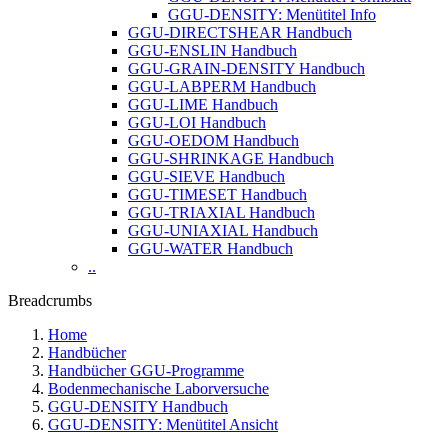
GGU-DENSITY: Menütitel Info
GGU-DIRECTSHEAR Handbuch
GGU-ENSLIN Handbuch
GGU-GRAIN-DENSITY Handbuch
GGU-LABPERM Handbuch
GGU-LIME Handbuch
GGU-LOI Handbuch
GGU-OEDOM Handbuch
GGU-SHRINKAGE Handbuch
GGU-SIEVE Handbuch
GGU-TIMESET Handbuch
GGU-TRIAXIAL Handbuch
GGU-UNIAXIAL Handbuch
GGU-WATER Handbuch
..
Breadcrumbs
Home
Handbücher
Handbücher GGU-Programme
Bodenmechanische Laborversuche
GGU-DENSITY Handbuch
GGU-DENSITY: Menütitel Ansicht