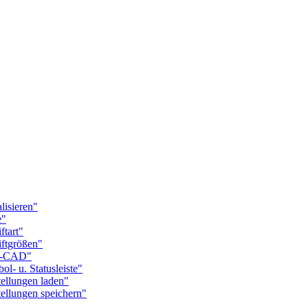
isieren"
e"
tart"
ftgrößen"
i-CAD"
 u. Statusleiste"
llungen laden"
llungen speichern"