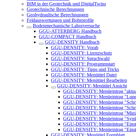
BIM in der Geotechnik und DigitalTwins
Geotechnische Berechnungen
Geohydraulische Berechnungen
Feldauswertungen und Bohrprofile
Bodenmechanische Laborversuche
GGU-ATTERBERG Handbuch
GGU-COMPACT Handbuch
GGU-DENSITY Handbuch
GGU-DENSITY: Vorab
GGU-DENSITY: Lizenzschutz
GGU-DENSITY: Sprachwahl
GGU-DENSITY: Programmstart
GGU-DENSITY: Tipps und Tricks
GGU-DENSITY: Menütitel Datei
GGU-DENSITY: Menütitel Bearbeiten
GGU-DENSITY: Menütitel Ansicht
GGU-DENSITY: Menüeintrag "aktual
GGU-DENSITY: Menüeintrag "Lup
GGU-DENSITY: Menüeintrag "Schrif
GGU-DENSITY: Menüeintrag "Schri
GGU-DENSITY: Menüeintrag "Min
GGU-DENSITY: Menüeintrag "Symbol-
GGU-DENSITY: Menüeintrag "Einste
GGU-DENSITY: Menüeintrag "Einste
GGU-DENSITY: Menütitel Formblatt