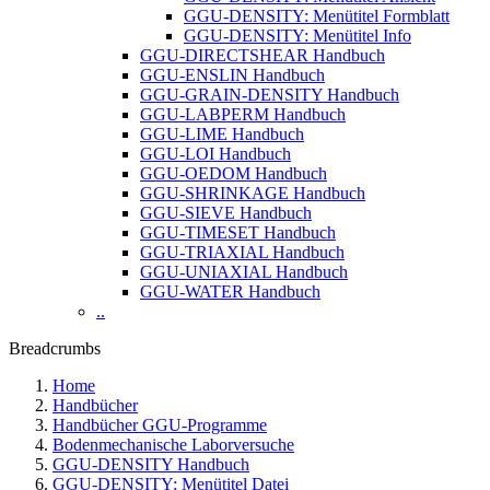
GGU-DENSITY: Menütitel Formblatt
GGU-DENSITY: Menütitel Info
GGU-DIRECTSHEAR Handbuch
GGU-ENSLIN Handbuch
GGU-GRAIN-DENSITY Handbuch
GGU-LABPERM Handbuch
GGU-LIME Handbuch
GGU-LOI Handbuch
GGU-OEDOM Handbuch
GGU-SHRINKAGE Handbuch
GGU-SIEVE Handbuch
GGU-TIMESET Handbuch
GGU-TRIAXIAL Handbuch
GGU-UNIAXIAL Handbuch
GGU-WATER Handbuch
..
Breadcrumbs
Home
Handbücher
Handbücher GGU-Programme
Bodenmechanische Laborversuche
GGU-DENSITY Handbuch
GGU-DENSITY: Menütitel Datei