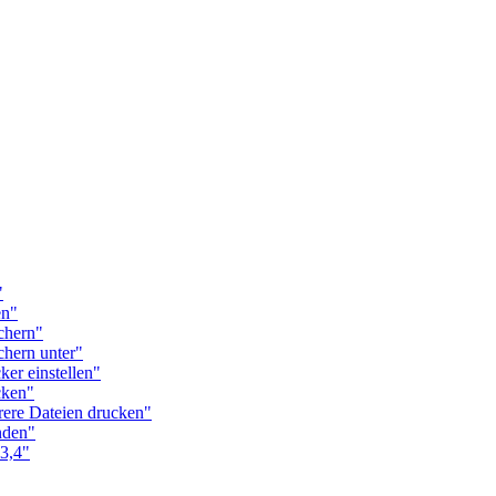
"
n"
chern"
ern unter"
r einstellen"
ken"
re Dateien drucken"
den"
3,4"