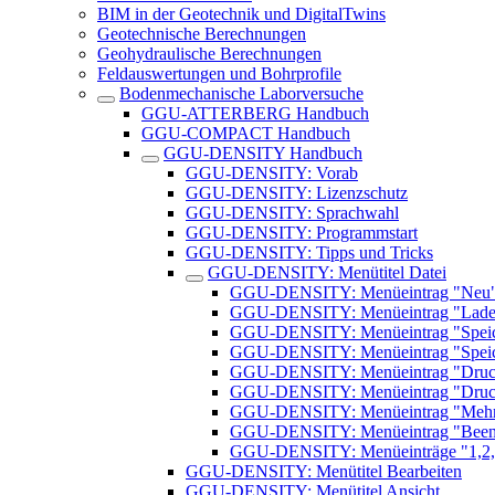
BIM in der Geotechnik und DigitalTwins
Geotechnische Berechnungen
Geohydraulische Berechnungen
Feldauswertungen und Bohrprofile
Bodenmechanische Laborversuche
GGU-ATTERBERG Handbuch
GGU-COMPACT Handbuch
GGU-DENSITY Handbuch
GGU-DENSITY: Vorab
GGU-DENSITY: Lizenzschutz
GGU-DENSITY: Sprachwahl
GGU-DENSITY: Programmstart
GGU-DENSITY: Tipps und Tricks
GGU-DENSITY: Menütitel Datei
GGU-DENSITY: Menüeintrag "Neu
GGU-DENSITY: Menüeintrag "Lade
GGU-DENSITY: Menüeintrag "Spei
GGU-DENSITY: Menüeintrag "Speich
GGU-DENSITY: Menüeintrag "Drucke
GGU-DENSITY: Menüeintrag "Druc
GGU-DENSITY: Menüeintrag "Mehre
GGU-DENSITY: Menüeintrag "Been
GGU-DENSITY: Menüeinträge "1,2,
GGU-DENSITY: Menütitel Bearbeiten
GGU-DENSITY: Menütitel Ansicht