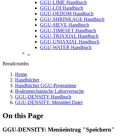
GGU-LIME Handbuch
GGU-LOI Handbuch
GGU-OEDOM Handbuch
GGU-SHRINKAGE Handbuch
GGU-SIEVE Handbuch
GGU-TIMESET Handbuch
GGU-TRIAXIAL Handbuch
GGU-UNIAXIAL Handbuch
GGU-WATER Handbuch
..
Breadcrumbs
Home
Handbücher
Handbücher GGU-Programme
Bodenmechanische Laborversuche
GGU-DENSITY Handbuch
GGU-DENSITY: Menütitel Datei
On this Page
GGU-DENSITY: Menüeintrag "Speichern"