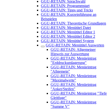
GGU-RETAIN: Sprachwahl
GGU-RETAIN: Programmstart
GGU-RETAIN: Tipps und Tricks
GGU-RETAIN: Kurzeinführung an
Beispielen
GGU-RETAIN: Theoretische Grundlagen
GGU-RETAIN: Menütitel Datei
GGU-RETAIN: Menütitel Editor 1
GGU-RETAIN: Menütitel Editor 2
GGU-RETAIN: Menütitel System
GGU-RETAIN: Menütitel Auswerten
GGU-RETAIN: Allgemeiner
Hinweis zur Auswertung
GGU-RETAIN: Menüeintrag
"Erddruckumlagerung"
GGU-RETAIN: Menüeintrag
"Allgemein"
GGU-RETAIN: Menüeintrag
"Maximalwerte"
GGU-RETAIN: Menüeintrag
"Anker/Steifen"
GGU-RETAIN: Menüeintrag "Tiefe
Gleitfuge"
GGU-RETAIN: Menüeintrag
"Summe V"