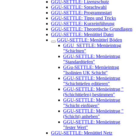
GGU-SETTLE: Lizenzschutz
GGU-SETTLE: Sprachwahl
GGU-SETTLE: Programmstart
GGU-SETTLE: Tipps und Tricks
GGU-SETTLE: Kurzeinführung
GGU-SETTLE: Theoretische Grundlagen
GGU-SETTLE: Menütitel Datei
GGU-SETTLE: Menütitel Böden
GGU_SETTLE: Menüeintrag
"Schichten"
GGU-SETTLE: Menüeintrag
"Standardtiefen"
GGu-SETTLE: Menüeintrag
"Isolinien UK Schicht"
GGU-SETTLE: Menüeintrag
"Schichttiefen editieren"
GGU-SETTLE: Menüeintrag "
(Schichttiefen) bestimmen"
GGU-SETTLE: Menüeintrag
"Schicht einfügen"
GGU-SETTLE: Menüeintrag "
(Schicht) anheben"
GGU-SETTLE: Menüeintrag
"fester Wert"
GGU-SETTLE: Menütitel Netz