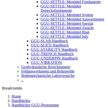
GGU-SETTLE: Menütitel Fundamente
GGU-SETTLE: Menütitel
Dreiecksfundamente
GGU-SETTLE: Menütitel System
GGU-SETTLE: Menütitel Auswertungen
GGU-SETTLE: Menütitel Spezial
GGU-SETTLE: Menütitel Ansicht
GGU-SETTLE: Menütitel Blatt
GGU-SETTLE: Menütitel Info
GGU-SLAB Handbuch
GGU-SLICE Handbuch
GGU-STABILITY Handbuch
GGU-TRENCH Handbuch
GGU-UNDERPIN Handbuch
GGU-VIBRATION
Geohydraulische Berechnungen
Feldauswertungen und Bohrprofile
Bodenmechanische Laborversuche
..
Breadcrumbs
Home
Handbücher
Handbücher GGU-Programme