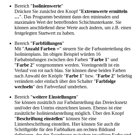
Bereich "
Isolinienwerte
"
Drücken Sie zunächst den Knopf "
Extremwerte ermitteln
…
". Das Programm bestimmt dann den minimalen und
maximalen Wert der betreffenden Schichtunterkante. Sie
können anschließend diese Werte auch ändern, um z.B. einen
festgelegten Startwert zu haben.
Bereich "
Farbfüllungen
"
Mit "
Anzahl Farben
=
" steuern Sie die Farbunterteilung des
Isolinienplans. Im obigen Beispiel würden 16
Farbabstufungen zwischen den Farben "
Farbe 1
" und
"
Farbe 2
" vorgenommen werden. Voreingestellt ist ein
Verlauf von rot nach blau. Sie können diese beiden Farben
nach Anwahl der Knöpfe "
Farbe 1
" bzw. "
Farbe 2
" beliebig
verändern oder einfach über den Schalter "
Farbfolge
wechseln
" den Farbverlauf umdrehen.
Bereich "
weitere Einstellungen
"
Sie können zusätzlich zur Farbdarstellung das Dreiecksnetz
und/oder den Umriss einzeichnen lassen. Ebenso ist eine
zusätzliche Isoliniendarstellung möglich. Über den Knopf
"
Beschriftung einstellen
" können Sie eine
Linienbeschriftung einstellen. Hier können Sie auch die
Schriftgröße für den Farbbalken am rechten Bildrand
definieren, der der Zuordnung zwischen jeweiliger Farbe und