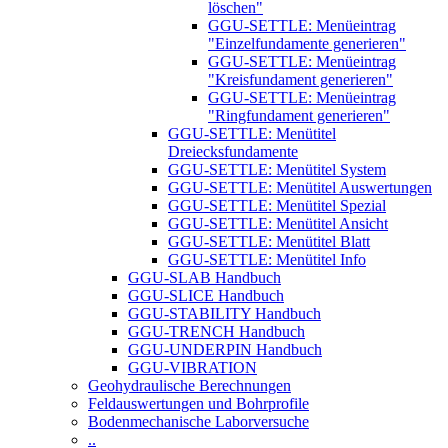
löschen"
GGU-SETTLE: Menüeintrag
"Einzelfundamente generieren"
GGU-SETTLE: Menüeintrag
"Kreisfundament generieren"
GGU-SETTLE: Menüeintrag
"Ringfundament generieren"
GGU-SETTLE: Menütitel
Dreiecksfundamente
GGU-SETTLE: Menütitel System
GGU-SETTLE: Menütitel Auswertungen
GGU-SETTLE: Menütitel Spezial
GGU-SETTLE: Menütitel Ansicht
GGU-SETTLE: Menütitel Blatt
GGU-SETTLE: Menütitel Info
GGU-SLAB Handbuch
GGU-SLICE Handbuch
GGU-STABILITY Handbuch
GGU-TRENCH Handbuch
GGU-UNDERPIN Handbuch
GGU-VIBRATION
Geohydraulische Berechnungen
Feldauswertungen und Bohrprofile
Bodenmechanische Laborversuche
..