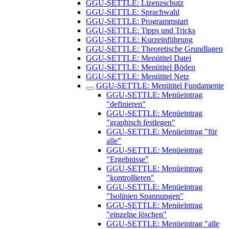
GGU-SETTLE: Lizenzschutz
GGU-SETTLE: Sprachwahl
GGU-SETTLE: Programmstart
GGU-SETTLE: Tipps und Tricks
GGU-SETTLE: Kurzeinführung
GGU-SETTLE: Theoretische Grundlagen
GGU-SETTLE: Menütitel Datei
GGU-SETTLE: Menütitel Böden
GGU-SETTLE: Menütitel Netz
GGU-SETTLE: Menütitel Fundamente
GGU-SETTLE: Menüeintrag
"definieren"
GGU-SETTLE: Menüeintrag
"graphisch festlegen"
GGU-SETTLE: Menüeintrag "für
alle"
GGU-SETTLE: Menüeintrag
"Ergebnisse"
GGU-SETTLE: Menüeintrag
"kontrollieren"
GGU-SETTLE: Menüeintrag
"Isolinien Spannungen"
GGU-SETTLE: Menüeintrag
"einzelne löschen"
GGU-SETTLE: Menüeintrag "alle