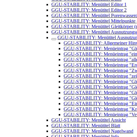
GGU-STABILITY: Menütitel Editor 1
GGU-STABILITY: Menütitel Editor 2
GGU-STABILITY: Menütitel Porenwasserd
GGU-STABILITY: Menütitel Mittelpunkte (n
GGU-STABILITY: Menütitel Gleitkörper (nu
GGU-STABILITY: Menütitel Ausnutzungsgra
GGU-STABILITY: Menütitel Ausnutzungs
GGU-STABILITY: Allgemeiner Hinwei
GGU-STABILITY: Menüeintrag "Glei
GGU-STABILITY: Menüeintrag "einzel
GGU-STABILITY: Menüeintrag "alle" 
GGU-STABILITY: Menüeintrag "Erg
GGU-STABILITY: Menüeintrag "Zwis
GGU-STABILITY: Menüeintrag "zei
GGU-STABILITY: Menüeintrag "Gleitk
GGU-STABILITY: Menüeintrag "Gleit
GGU-STABILITY: Menüeintrag "Gleitk
GGU-STABILITY: Menüeintrag "Gleitk
GGU-STABILITY: Menüeintrag "Einst
GGU-STABILITY: Menüeintrag "Kraft
GGU-STABILITY: Menüeintrag "Versc
GGU-STABILITY: Menütitel Ansicht
GGU-STABILITY: Menütitel Blatt
GGU-STABILITY: Menütitel Nagelwand
GGU-STABILITY: Menütitel Info