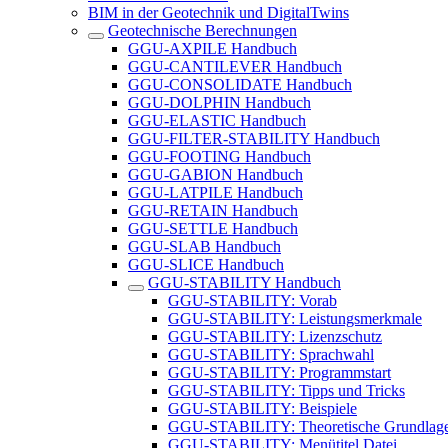
BIM in der Geotechnik und DigitalTwins
Geotechnische Berechnungen
GGU-AXPILE Handbuch
GGU-CANTILEVER Handbuch
GGU-CONSOLIDATE Handbuch
GGU-DOLPHIN Handbuch
GGU-ELASTIC Handbuch
GGU-FILTER-STABILITY Handbuch
GGU-FOOTING Handbuch
GGU-GABION Handbuch
GGU-LATPILE Handbuch
GGU-RETAIN Handbuch
GGU-SETTLE Handbuch
GGU-SLAB Handbuch
GGU-SLICE Handbuch
GGU-STABILITY Handbuch
GGU-STABILITY: Vorab
GGU-STABILITY: Leistungsmerkmale
GGU-STABILITY: Lizenzschutz
GGU-STABILITY: Sprachwahl
GGU-STABILITY: Programmstart
GGU-STABILITY: Tipps und Tricks
GGU-STABILITY: Beispiele
GGU-STABILITY: Theoretische Grundlag
GGU-STABILITY: Menütitel Datei