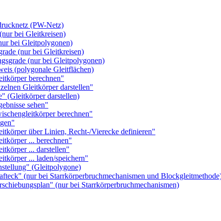
rucknetz (PW-Netz)
ur bei Gleitkreisen)
r bei Gleitpolygonen)
de (nur bei Gleitkreisen)
grade (nur bei Gleitpolygonen)
s (polygonale Gleitflächen)
tkörper berechnen"
nen Gleitkörper darstellen"
(Gleitkörper darstellen)
ebnisse sehen"
chengleitkörper berechnen"
gen"
örper über Linien, Recht-/Vierecke definieren"
körper ... berechnen"
örper ... darstellen"
örper ... laden/speichern"
ellung" (Gleitpolygone)
eck" (nur bei Starrkörperbruchmechanismen und Blockgleitmethode
hiebungsplan" (nur bei Starrkörperbruchmechanismen)