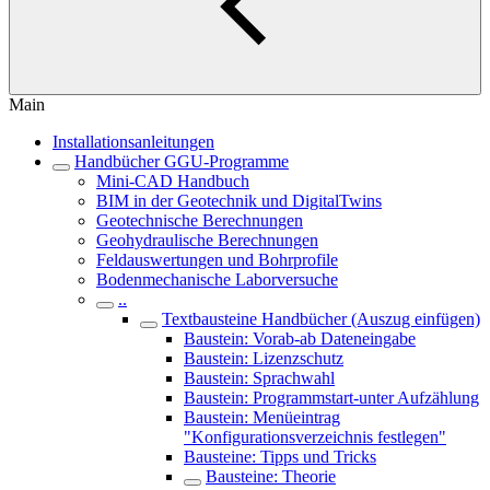
Main
Installationsanleitungen
Handbücher GGU-Programme
Mini-CAD Handbuch
BIM in der Geotechnik und DigitalTwins
Geotechnische Berechnungen
Geohydraulische Berechnungen
Feldauswertungen und Bohrprofile
Bodenmechanische Laborversuche
..
Textbausteine Handbücher (Auszug einfügen)
Baustein: Vorab-ab Dateneingabe
Baustein: Lizenzschutz
Baustein: Sprachwahl
Baustein: Programmstart-unter Aufzählung
Baustein: Menüeintrag
"Konfigurationsverzeichnis festlegen"
Bausteine: Tipps und Tricks
Bausteine: Theorie