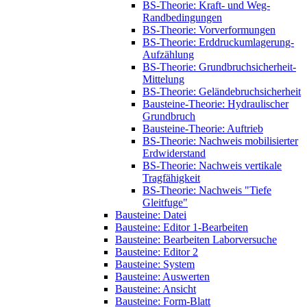
BS-Theorie: Kraft- und Weg-
Randbedingungen
BS-Theorie: Vorverformungen
BS-Theorie: Erddruckumlagerung-
Aufzählung
BS-Theorie: Grundbruchsicherheit-
Mittelung
BS-Theorie: Geländebruchsicherheit
Bausteine-Theorie: Hydraulischer
Grundbruch
Bausteine-Theorie: Auftrieb
BS-Theorie: Nachweis mobilisierter
Erdwiderstand
BS-Theorie: Nachweis vertikale
Tragfähigkeit
BS-Theorie: Nachweis "Tiefe
Gleitfuge"
Bausteine: Datei
Bausteine: Editor 1-Bearbeiten
Bausteine: Bearbeiten Laborversuche
Bausteine: Editor 2
Bausteine: System
Bausteine: Auswerten
Bausteine: Ansicht
Bausteine: Form-Blatt