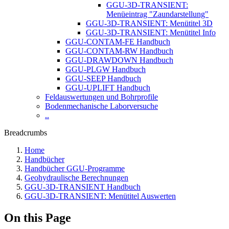
GGU-3D-TRANSIENT:
Menüeintrag "Zaundarstellung"
GGU-3D-TRANSIENT: Menütitel 3D
GGU-3D-TRANSIENT: Menütitel Info
GGU-CONTAM-FE Handbuch
GGU-CONTAM-RW Handbuch
GGU-DRAWDOWN Handbuch
GGU-PLGW Handbuch
GGU-SEEP Handbuch
GGU-UPLIFT Handbuch
Feldauswertungen und Bohrprofile
Bodenmechanische Laborversuche
..
Breadcrumbs
Home
Handbücher
Handbücher GGU-Programme
Geohydraulische Berechnungen
GGU-3D-TRANSIENT Handbuch
GGU-3D-TRANSIENT: Menütitel Auswerten
On this Page