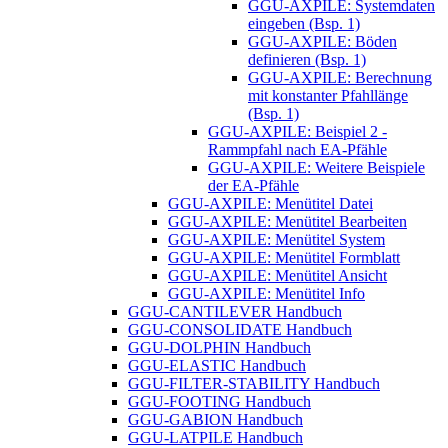
GGU-AXPILE: Systemdaten
eingeben (Bsp. 1)
GGU-AXPILE: Böden
definieren (Bsp. 1)
GGU-AXPILE: Berechnung
mit konstanter Pfahllänge
(Bsp. 1)
GGU-AXPILE: Beispiel 2 -
Rammpfahl nach EA-Pfähle
GGU-AXPILE: Weitere Beispiele
der EA-Pfähle
GGU-AXPILE: Menütitel Datei
GGU-AXPILE: Menütitel Bearbeiten
GGU-AXPILE: Menütitel System
GGU-AXPILE: Menütitel Formblatt
GGU-AXPILE: Menütitel Ansicht
GGU-AXPILE: Menütitel Info
GGU-CANTILEVER Handbuch
GGU-CONSOLIDATE Handbuch
GGU-DOLPHIN Handbuch
GGU-ELASTIC Handbuch
GGU-FILTER-STABILITY Handbuch
GGU-FOOTING Handbuch
GGU-GABION Handbuch
GGU-LATPILE Handbuch