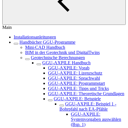
Main
Installationsanleitungen
Handbücher GGU-Programme
Mini-CAD Handbuch
BIM in der Geotechnik und DigitalTwins
Geotechnische Berechnungen
GGU-AXPILE Handbuch
GGU-AXPILE: Vorab
GGU-AXPILE: Lizenzschutz
GGU-AXPILE: Sprachwahl
GGU-AXPILE: Programmstart
GGU-AXPILE: Tipps und Tricks
GGU-AXPILE: Theoretische Grundlagen
GGU-AXPILE: Beispiele
GGU-AXPILE: Beispiel 1 -
Bohrpfahl nach EA-Pfähle
GGU-AXPILE:
Systemvorgaben auswählen
(Bsp. 1)