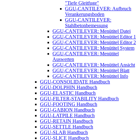
"Tiefe Gleitfuge"
GGU-CANTILEVER: Aufbruch
Verankerungsboden
GGU-CANTILEVER:
Stahlbetonbemessung
GGU-CANTILEVER: Menütitel Datei
GGU-CANTILEVER: Menütitel Editor 1
GGU-CANTILEVER: Menütitel Editor 2
GGU-CANTILEVER: Menütitel System
GGU-CANTILEVER: Menütitel
Auswerten
GGU-CANTILEVER: Menütitel Ansicht
GGU-CANTILEVER: Menütitel Blatt
GGU-CANTILEVER: Menütitel Info
GGU-CONSOLIDATE Handbuch
GGU-DOLPHIN Handbuch
GGU-ELASTIC Handbuch
GGU-FILTER-STABILITY Handbuch
GGU-FOOTING Handbuch
GGU-GABION Handbuch
GGU-LATPILE Handbuch
GGU-RETAIN Handbuch
GGU-SETTLE Handbuch
GGU-SLAB Handbuch
GGU-SLICE Handbuch