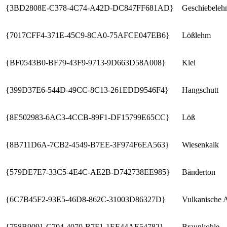
{3BD2808E-C378-4C74-A42D-DC847FF681AD}
Geschiebele
{7017CFF4-371E-45C9-8CA0-75AFCE047EB6}
Lößlehm
{BF0543B0-BF79-43F9-9713-9D663D58A008}
Klei
{399D37E6-544D-49CC-8C13-261EDD9546F4}
Hangschutt
{8E502983-6AC3-4CCB-89F1-DF15799E65CC}
Löß
{8B711D6A-7CB2-4549-B7EE-3F974F6EA563}
Wiesenkalk
{579DE7E7-33C5-4E4C-AE2B-D742738EE985}
Bänderton
{6C7B45F2-93E5-46D8-862C-31003D86327D}
Vulkanische 
{758B9091-C704-4070-B7F1-1EE44AE54782}
Braunkohle