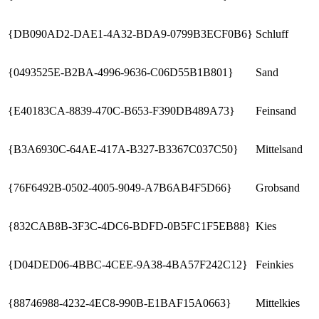
{DB090AD2-DAE1-4A32-BDA9-0799B3ECF0B6}
Schluff
{0493525E-B2BA-4996-9636-C06D55B1B801}
Sand
{E40183CA-8839-470C-B653-F390DB489A73}
Feinsand
{B3A6930C-64AE-417A-B327-B3367C037C50}
Mittelsand
{76F6492B-0502-4005-9049-A7B6AB4F5D66}
Grobsand
{832CAB8B-3F3C-4DC6-BDFD-0B5FC1F5EB88}
Kies
{D04DED06-4BBC-4CEE-9A38-4BA57F242C12}
Feinkies
{88746988-4232-4EC8-990B-E1BAF15A0663}
Mittelkies