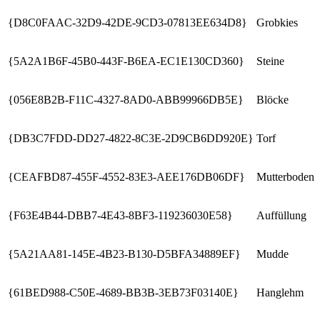
{D8C0FAAC-32D9-42DE-9CD3-07813EE634D8}
Grobkies
{5A2A1B6F-45B0-443F-B6EA-EC1E130CD360}
Steine
{056E8B2B-F11C-4327-8AD0-ABB99966DB5E}
Blöcke
{DB3C7FDD-DD27-4822-8C3E-2D9CB6DD920E}
Torf
{CEAFBD87-455F-4552-83E3-AEE176DB06DF}
Mutterboden
{F63E4B44-DBB7-4E43-8BF3-119236030E58}
Auffüllung
{5A21AA81-145E-4B23-B130-D5BFA34889EF}
Mudde
{61BED988-C50E-4689-BB3B-3EB73F03140E}
Hanglehm