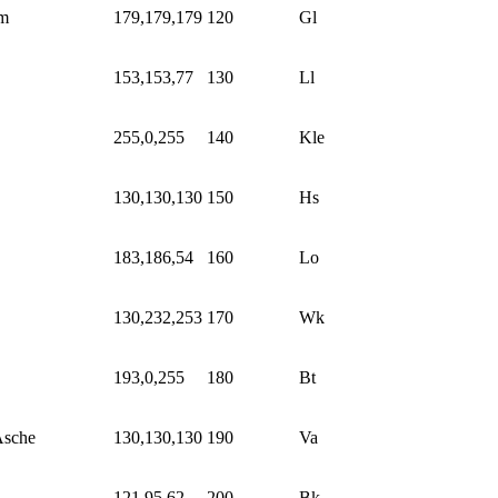
hm
179,179,179
120
Gl
153,153,77
130
Ll
255,0,255
140
Kle
130,130,130
150
Hs
183,186,54
160
Lo
130,232,253
170
Wk
193,0,255
180
Bt
Asche
130,130,130
190
Va
121,95,62
200
Bk