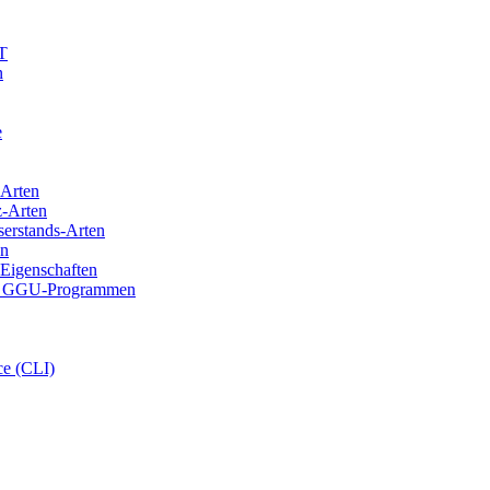
T
n
e
Arten
-Arten
stands-Arten
n
igenschaften
n GGU-Programmen
e (CLI)