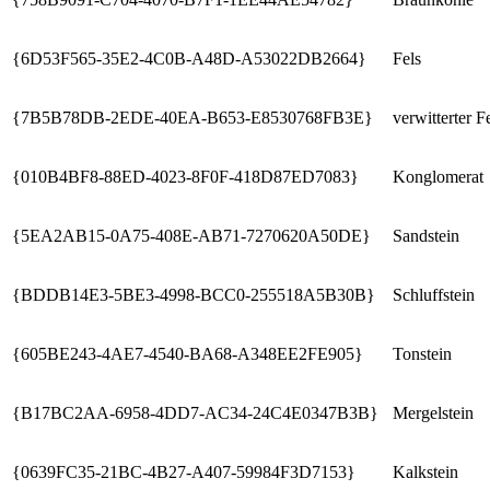
{6D53F565-35E2-4C0B-A48D-A53022DB2664}
Fels
{7B5B78DB-2EDE-40EA-B653-E8530768FB3E}
verwitterter F
{010B4BF8-88ED-4023-8F0F-418D87ED7083}
Konglomerat
{5EA2AB15-0A75-408E-AB71-7270620A50DE}
Sandstein
{BDDB14E3-5BE3-4998-BCC0-255518A5B30B}
Schluffstein
{605BE243-4AE7-4540-BA68-A348EE2FE905}
Tonstein
{B17BC2AA-6958-4DD7-AC34-24C4E0347B3B}
Mergelstein
{0639FC35-21BC-4B27-A407-59984F3D7153}
Kalkstein