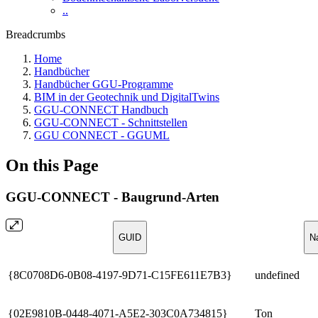
..
Breadcrumbs
Home
Handbücher
Handbücher GGU-Programme
BIM in der Geotechnik und DigitalTwins
GGU-CONNECT Handbuch
GGU-CONNECT - Schnittstellen
GGU CONNECT - GGUML
On this Page
GGU-CONNECT - Baugrund-Arten
GUID
N
{8C0708D6-0B08-4197-9D71-C15FE611E7B3}
undefined
{02E9810B-0448-4071-A5E2-303C0A734815}
Ton