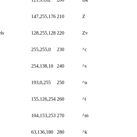
147,255,176
210
Z
els
128,255,128
220
Zv
255,255,0
230
^c
254,138,10
240
^s
193,0,255
250
^u
155,126,254
260
^t
104,153,253
270
^m
63,136,180
280
^k