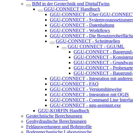
BIM in der Geotechnik und DigitalTwins
GGU-CONNECT Handbuch
GGU-CONNECT - Über GGU-CONNEC
GGU-CONNECT - Systemvoraussetzunge
GGU-CONNECT - Datenhaltung
GGU-CONNECT - Workflows
GGU-CONNECT - Die Benutzeroberfläch
GGU-CONNECT - Schnittstellen
GGU CONNECT - GGUML
GGU-CONNECT - Baugrund-
GGU-CONNECT - Konsistenz
GGU-CONNECT - Grundwasser
GGU-CONNECT - Probenarte
GGU-CONNECT - Baugrund-E
GGU-CONNECT - Integration mit andere
GGU-CONNECT - FAQ
GGU-CONNECT - Versionshinweise
GGU-CONNECT - Integration mit QGIS
GGU-CONNECT - Command Line Interfac
GGU-CONNECT - ggu-assistant.exe
GGU-KORFIN Handbuch
Geotechnische Berechnungen
Geohydraulische Berechnungen
Feldauswertungen und Bohrprofile
Bodenmechanische Laborversuche