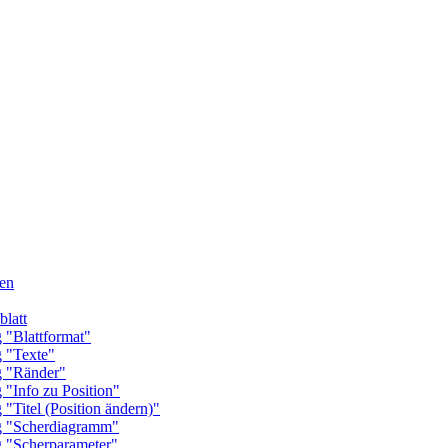
en
latt
Blattformat"
"Texte"
"Ränder"
nfo zu Position"
tel (Position ändern)"
"Scherdiagramm"
Scherparameter"