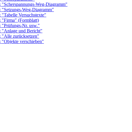
"Scherspannungs-Weg-Diagramm"
"Setzungs-Weg-Diagramm"
abelle Versuchstexte"
Firma" (Formblatt)
Prüfungs-Nr. usw."
Anlage und Bericht"
Alle zurücksetzen"
Objekte verschieben"