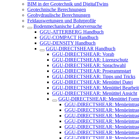
BIM in der Geotechnik und DigitalTwins
Geotechnische Berechnungen
Geohydraulische Berechnungen
Feldauswertungen und Bohrprofile
Bodenmechanische Laborversuche
GGU-ATTERBERG Handbuch
GGU-COMPACT Handbuch
GGU-DENSITY Handbuch
GGU-DIRECTSHEAR Handbuch
GGU-DIRECTSHEAR: Vorab
GGU-DIRECTSHEAR: Lizenzschutz
GGU-DIRECTSHEAR: Sprachwahl
GGU-DIRECTSHEAR: Programmstart
GGU-DIRECTSHEAR: Tipps und Tricks
GGU-DIRECTSHEAR: Menütitel Datei
GGU-DIRECTSHEAR: Menütitel Bearbeit
GGU-DIRECTSHEAR: Menütitel Ansicht
GGU-DIRECTSHEAR: Menütitel Formb
GGU-DIRECTSHEAR: Menüeintrag "
GGU-DIRECTSHEAR: Menüeintrag 
GGU-DIRECTSHEAR: Menüeintrag 
GGU-DIRECTSHEAR: Menüeintrag "I
GGU-DIRECTSHEAR: Menüeintrag "Ti
GGU-DIRECTSHEAR: Menüeintrag 
GGU-DIRECTSHEAR: Menüeintrag "