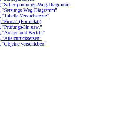
"Scherspannungs-Weg-Diagramm"
"Setzungs-Weg-Diagramm"
abelle Versuchstexte"
Firma" (Formblatt)
Prüfungs-Nr. usw."
Anlage und Bericht"
Alle zurücksetzen"
Objekte verschieben"