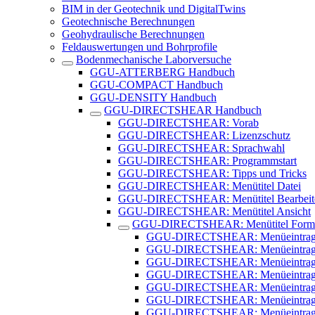
BIM in der Geotechnik und DigitalTwins
Geotechnische Berechnungen
Geohydraulische Berechnungen
Feldauswertungen und Bohrprofile
Bodenmechanische Laborversuche
GGU-ATTERBERG Handbuch
GGU-COMPACT Handbuch
GGU-DENSITY Handbuch
GGU-DIRECTSHEAR Handbuch
GGU-DIRECTSHEAR: Vorab
GGU-DIRECTSHEAR: Lizenzschutz
GGU-DIRECTSHEAR: Sprachwahl
GGU-DIRECTSHEAR: Programmstart
GGU-DIRECTSHEAR: Tipps und Tricks
GGU-DIRECTSHEAR: Menütitel Datei
GGU-DIRECTSHEAR: Menütitel Bearbeit
GGU-DIRECTSHEAR: Menütitel Ansicht
GGU-DIRECTSHEAR: Menütitel Formb
GGU-DIRECTSHEAR: Menüeintrag "
GGU-DIRECTSHEAR: Menüeintrag 
GGU-DIRECTSHEAR: Menüeintrag 
GGU-DIRECTSHEAR: Menüeintrag "I
GGU-DIRECTSHEAR: Menüeintrag "Ti
GGU-DIRECTSHEAR: Menüeintrag 
GGU-DIRECTSHEAR: Menüeintrag "