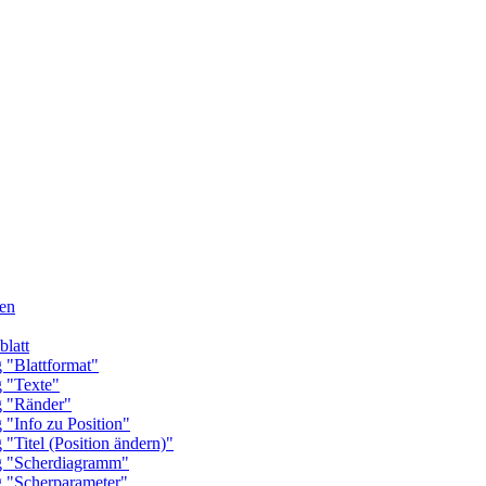
en
latt
Blattformat"
"Texte"
"Ränder"
nfo zu Position"
tel (Position ändern)"
"Scherdiagramm"
Scherparameter"