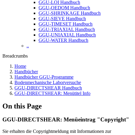
GGU-LOI Handbuch
GGU-OEDOM Handbuch
GGU-SHRINKAGE Handbuch
GGU-SIEVE Handbuch
GGU-TIMESET Handbuch
GGU-TRIAXIAL Handbuch
GGU-UNIAXIAL Handbuch
GGU-WATER Handbuch
..
Breadcrumbs
Home
Handbücher
Handbücher GGU-Programme
Bodenmechanische Laborversuche
GGU-DIRECTSHEAR Handbuch
GGU-DIRECTSHEAR: Menütitel Info
On this Page
GGU-DIRECTSHEAR: Menüeintrag "Copyright"
Sie erhalten die Copyrightmeldung mit Informationen zur