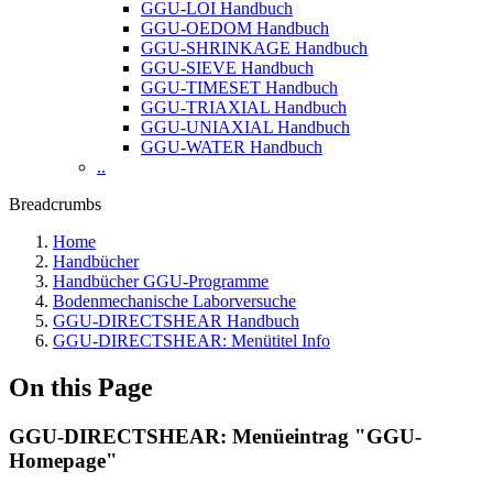
GGU-LOI Handbuch
GGU-OEDOM Handbuch
GGU-SHRINKAGE Handbuch
GGU-SIEVE Handbuch
GGU-TIMESET Handbuch
GGU-TRIAXIAL Handbuch
GGU-UNIAXIAL Handbuch
GGU-WATER Handbuch
..
Breadcrumbs
Home
Handbücher
Handbücher GGU-Programme
Bodenmechanische Laborversuche
GGU-DIRECTSHEAR Handbuch
GGU-DIRECTSHEAR: Menütitel Info
On this Page
GGU-DIRECTSHEAR: Menüeintrag "GGU-
Homepage"