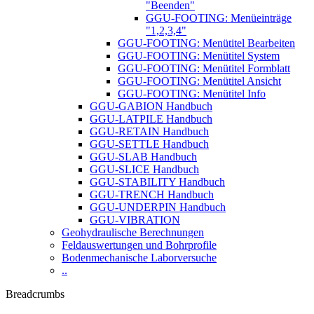
"Beenden"
GGU-FOOTING: Menüeinträge
"1,2,3,4"
GGU-FOOTING: Menütitel Bearbeiten
GGU-FOOTING: Menütitel System
GGU-FOOTING: Menütitel Formblatt
GGU-FOOTING: Menütitel Ansicht
GGU-FOOTING: Menütitel Info
GGU-GABION Handbuch
GGU-LATPILE Handbuch
GGU-RETAIN Handbuch
GGU-SETTLE Handbuch
GGU-SLAB Handbuch
GGU-SLICE Handbuch
GGU-STABILITY Handbuch
GGU-TRENCH Handbuch
GGU-UNDERPIN Handbuch
GGU-VIBRATION
Geohydraulische Berechnungen
Feldauswertungen und Bohrprofile
Bodenmechanische Laborversuche
..
Breadcrumbs