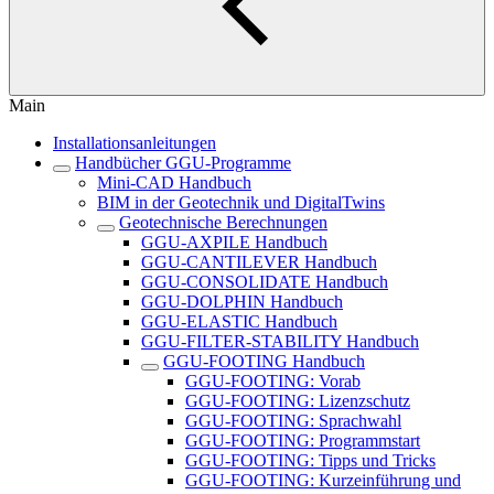
Main
Installationsanleitungen
Handbücher GGU-Programme
Mini-CAD Handbuch
BIM in der Geotechnik und DigitalTwins
Geotechnische Berechnungen
GGU-AXPILE Handbuch
GGU-CANTILEVER Handbuch
GGU-CONSOLIDATE Handbuch
GGU-DOLPHIN Handbuch
GGU-ELASTIC Handbuch
GGU-FILTER-STABILITY Handbuch
GGU-FOOTING Handbuch
GGU-FOOTING: Vorab
GGU-FOOTING: Lizenzschutz
GGU-FOOTING: Sprachwahl
GGU-FOOTING: Programmstart
GGU-FOOTING: Tipps und Tricks
GGU-FOOTING: Kurzeinführung und