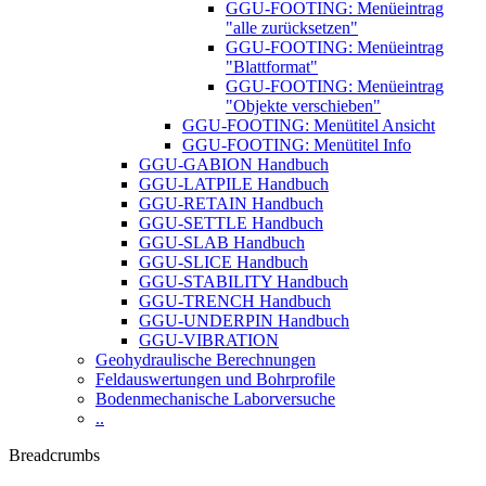
GGU-FOOTING: Menüeintrag
"alle zurücksetzen"
GGU-FOOTING: Menüeintrag
"Blattformat"
GGU-FOOTING: Menüeintrag
"Objekte verschieben"
GGU-FOOTING: Menütitel Ansicht
GGU-FOOTING: Menütitel Info
GGU-GABION Handbuch
GGU-LATPILE Handbuch
GGU-RETAIN Handbuch
GGU-SETTLE Handbuch
GGU-SLAB Handbuch
GGU-SLICE Handbuch
GGU-STABILITY Handbuch
GGU-TRENCH Handbuch
GGU-UNDERPIN Handbuch
GGU-VIBRATION
Geohydraulische Berechnungen
Feldauswertungen und Bohrprofile
Bodenmechanische Laborversuche
..
Breadcrumbs