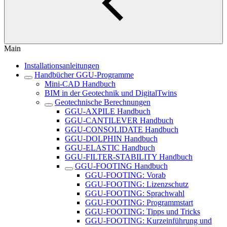
Main
Installationsanleitungen
Handbücher GGU-Programme
Mini-CAD Handbuch
BIM in der Geotechnik und DigitalTwins
Geotechnische Berechnungen
GGU-AXPILE Handbuch
GGU-CANTILEVER Handbuch
GGU-CONSOLIDATE Handbuch
GGU-DOLPHIN Handbuch
GGU-ELASTIC Handbuch
GGU-FILTER-STABILITY Handbuch
GGU-FOOTING Handbuch
GGU-FOOTING: Vorab
GGU-FOOTING: Lizenzschutz
GGU-FOOTING: Sprachwahl
GGU-FOOTING: Programmstart
GGU-FOOTING: Tipps und Tricks
GGU-FOOTING: Kurzeinführung und