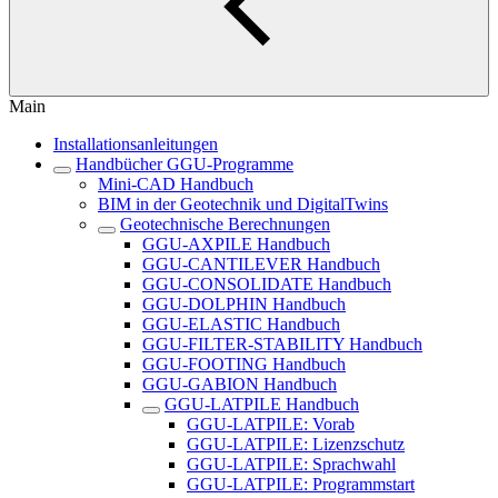
Main
Installationsanleitungen
Handbücher GGU-Programme
Mini-CAD Handbuch
BIM in der Geotechnik und DigitalTwins
Geotechnische Berechnungen
GGU-AXPILE Handbuch
GGU-CANTILEVER Handbuch
GGU-CONSOLIDATE Handbuch
GGU-DOLPHIN Handbuch
GGU-ELASTIC Handbuch
GGU-FILTER-STABILITY Handbuch
GGU-FOOTING Handbuch
GGU-GABION Handbuch
GGU-LATPILE Handbuch
GGU-LATPILE: Vorab
GGU-LATPILE: Lizenzschutz
GGU-LATPILE: Sprachwahl
GGU-LATPILE: Programmstart