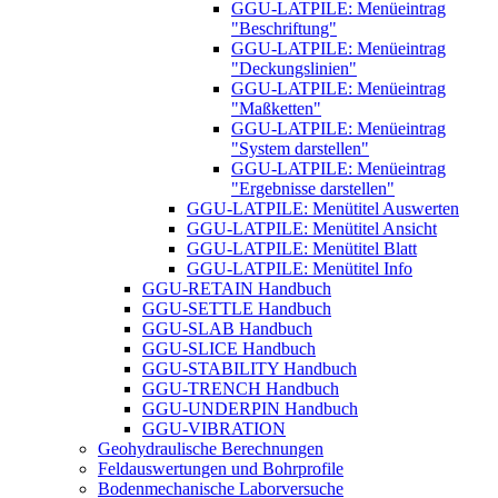
GGU-LATPILE: Menüeintrag
"Beschriftung"
GGU-LATPILE: Menüeintrag
"Deckungslinien"
GGU-LATPILE: Menüeintrag
"Maßketten"
GGU-LATPILE: Menüeintrag
"System darstellen"
GGU-LATPILE: Menüeintrag
"Ergebnisse darstellen"
GGU-LATPILE: Menütitel Auswerten
GGU-LATPILE: Menütitel Ansicht
GGU-LATPILE: Menütitel Blatt
GGU-LATPILE: Menütitel Info
GGU-RETAIN Handbuch
GGU-SETTLE Handbuch
GGU-SLAB Handbuch
GGU-SLICE Handbuch
GGU-STABILITY Handbuch
GGU-TRENCH Handbuch
GGU-UNDERPIN Handbuch
GGU-VIBRATION
Geohydraulische Berechnungen
Feldauswertungen und Bohrprofile
Bodenmechanische Laborversuche