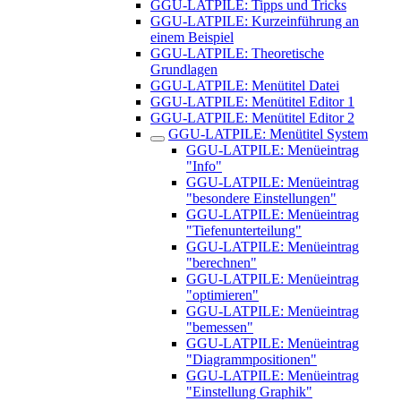
GGU-LATPILE: Tipps und Tricks
GGU-LATPILE: Kurzeinführung an
einem Beispiel
GGU-LATPILE: Theoretische
Grundlagen
GGU-LATPILE: Menütitel Datei
GGU-LATPILE: Menütitel Editor 1
GGU-LATPILE: Menütitel Editor 2
GGU-LATPILE: Menütitel System
GGU-LATPILE: Menüeintrag
"Info"
GGU-LATPILE: Menüeintrag
"besondere Einstellungen"
GGU-LATPILE: Menüeintrag
"Tiefenunterteilung"
GGU-LATPILE: Menüeintrag
"berechnen"
GGU-LATPILE: Menüeintrag
"optimieren"
GGU-LATPILE: Menüeintrag
"bemessen"
GGU-LATPILE: Menüeintrag
"Diagrammpositionen"
GGU-LATPILE: Menüeintrag
"Einstellung Graphik"