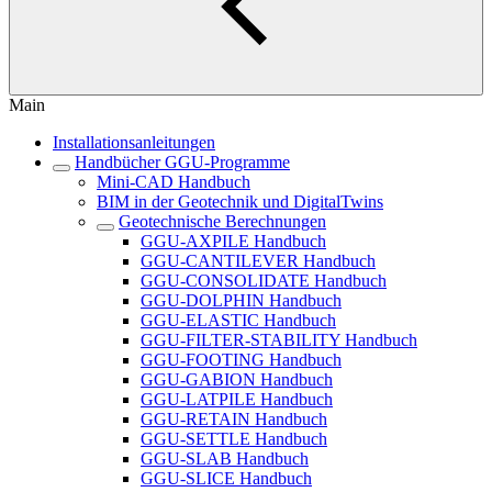
Main
Installationsanleitungen
Handbücher GGU-Programme
Mini-CAD Handbuch
BIM in der Geotechnik und DigitalTwins
Geotechnische Berechnungen
GGU-AXPILE Handbuch
GGU-CANTILEVER Handbuch
GGU-CONSOLIDATE Handbuch
GGU-DOLPHIN Handbuch
GGU-ELASTIC Handbuch
GGU-FILTER-STABILITY Handbuch
GGU-FOOTING Handbuch
GGU-GABION Handbuch
GGU-LATPILE Handbuch
GGU-RETAIN Handbuch
GGU-SETTLE Handbuch
GGU-SLAB Handbuch
GGU-SLICE Handbuch