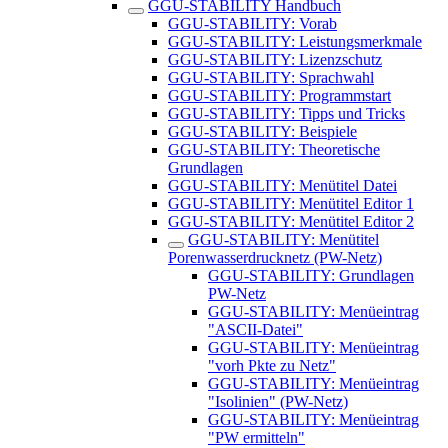
GGU-STABILITY Handbuch
GGU-STABILITY: Vorab
GGU-STABILITY: Leistungsmerkmale
GGU-STABILITY: Lizenzschutz
GGU-STABILITY: Sprachwahl
GGU-STABILITY: Programmstart
GGU-STABILITY: Tipps und Tricks
GGU-STABILITY: Beispiele
GGU-STABILITY: Theoretische
Grundlagen
GGU-STABILITY: Menütitel Datei
GGU-STABILITY: Menütitel Editor 1
GGU-STABILITY: Menütitel Editor 2
GGU-STABILITY: Menütitel
Porenwasserdrucknetz (PW-Netz)
GGU-STABILITY: Grundlagen
PW-Netz
GGU-STABILITY: Menüeintrag
"ASCII-Datei"
GGU-STABILITY: Menüeintrag
"vorh Pkte zu Netz"
GGU-STABILITY: Menüeintrag
"Isolinien" (PW-Netz)
GGU-STABILITY: Menüeintrag
"PW ermitteln"