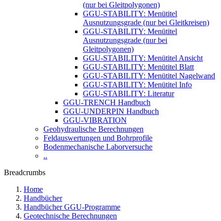
(nur bei Gleitpolygonen)
GGU-STABILITY: Menütitel
Ausnutzungsgrade (nur bei Gleitkreisen)
GGU-STABILITY: Menütitel
Ausnutzungsgrade (nur bei
Gleitpolygonen)
GGU-STABILITY: Menütitel Ansicht
GGU-STABILITY: Menütitel Blatt
GGU-STABILITY: Menütitel Nagelwand
GGU-STABILITY: Menütitel Info
GGU-STABILITY: Literatur
GGU-TRENCH Handbuch
GGU-UNDERPIN Handbuch
GGU-VIBRATION
Geohydraulische Berechnungen
Feldauswertungen und Bohrprofile
Bodenmechanische Laborversuche
..
Breadcrumbs
Home
Handbücher
Handbücher GGU-Programme
Geotechnische Berechnungen