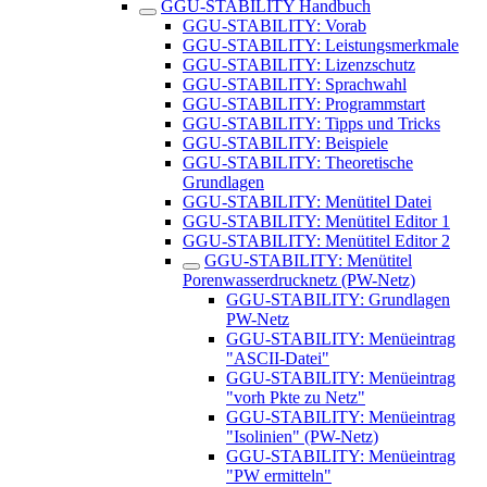
GGU-STABILITY Handbuch
GGU-STABILITY: Vorab
GGU-STABILITY: Leistungsmerkmale
GGU-STABILITY: Lizenzschutz
GGU-STABILITY: Sprachwahl
GGU-STABILITY: Programmstart
GGU-STABILITY: Tipps und Tricks
GGU-STABILITY: Beispiele
GGU-STABILITY: Theoretische
Grundlagen
GGU-STABILITY: Menütitel Datei
GGU-STABILITY: Menütitel Editor 1
GGU-STABILITY: Menütitel Editor 2
GGU-STABILITY: Menütitel
Porenwasserdrucknetz (PW-Netz)
GGU-STABILITY: Grundlagen
PW-Netz
GGU-STABILITY: Menüeintrag
"ASCII-Datei"
GGU-STABILITY: Menüeintrag
"vorh Pkte zu Netz"
GGU-STABILITY: Menüeintrag
"Isolinien" (PW-Netz)
GGU-STABILITY: Menüeintrag
"PW ermitteln"