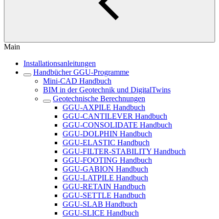
Main
Installationsanleitungen
Handbücher GGU-Programme
Mini-CAD Handbuch
BIM in der Geotechnik und DigitalTwins
Geotechnische Berechnungen
GGU-AXPILE Handbuch
GGU-CANTILEVER Handbuch
GGU-CONSOLIDATE Handbuch
GGU-DOLPHIN Handbuch
GGU-ELASTIC Handbuch
GGU-FILTER-STABILITY Handbuch
GGU-FOOTING Handbuch
GGU-GABION Handbuch
GGU-LATPILE Handbuch
GGU-RETAIN Handbuch
GGU-SETTLE Handbuch
GGU-SLAB Handbuch
GGU-SLICE Handbuch