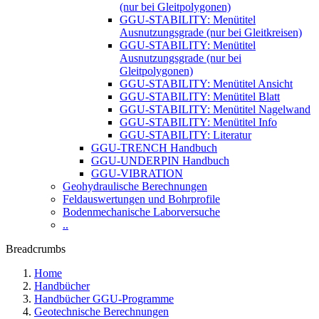
(nur bei Gleitpolygonen)
GGU-STABILITY: Menütitel
Ausnutzungsgrade (nur bei Gleitkreisen)
GGU-STABILITY: Menütitel
Ausnutzungsgrade (nur bei
Gleitpolygonen)
GGU-STABILITY: Menütitel Ansicht
GGU-STABILITY: Menütitel Blatt
GGU-STABILITY: Menütitel Nagelwand
GGU-STABILITY: Menütitel Info
GGU-STABILITY: Literatur
GGU-TRENCH Handbuch
GGU-UNDERPIN Handbuch
GGU-VIBRATION
Geohydraulische Berechnungen
Feldauswertungen und Bohrprofile
Bodenmechanische Laborversuche
..
Breadcrumbs
Home
Handbücher
Handbücher GGU-Programme
Geotechnische Berechnungen