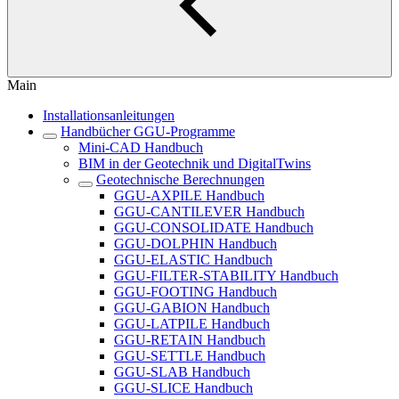
Main
Installationsanleitungen
Handbücher GGU-Programme
Mini-CAD Handbuch
BIM in der Geotechnik und DigitalTwins
Geotechnische Berechnungen
GGU-AXPILE Handbuch
GGU-CANTILEVER Handbuch
GGU-CONSOLIDATE Handbuch
GGU-DOLPHIN Handbuch
GGU-ELASTIC Handbuch
GGU-FILTER-STABILITY Handbuch
GGU-FOOTING Handbuch
GGU-GABION Handbuch
GGU-LATPILE Handbuch
GGU-RETAIN Handbuch
GGU-SETTLE Handbuch
GGU-SLAB Handbuch
GGU-SLICE Handbuch