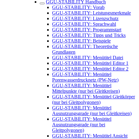
GGU-STABILITY Handbuch
GGU-STABILITY: Vorab
GGU-STABILITY: Leistungsmerkmale
GGU-STABILITY: Lizenzschutz
GGU-STABILITY: Sprachwahl
GGU-STABILITY: Programmstart
GGU-STABILITY: Tipps und Tricks
GGU-STABILITY: Beispiele
GGU-STABILITY: Theoretische
Grundlagen
GGU-STABILITY: Menütitel Datei
GGU-STABILITY: Menütitel Editor 1
GGU-STABILITY: Menütitel Editor 2
GGU-STABILITY: Menütitel
Porenwasserdrucknetz (PW-Netz)
GGU-STABILITY: Menütitel
Mittelpunkte (nur bei Gleitkreisen)
GGU-STABILITY: Menütitel Gleitkörper
(nur bei Gleitpolygonen)
GGU-STABILITY: Menütitel
Ausnutzungsgrade (nur bei Gleitkreisen)
GGU-STABILITY: Menütitel
Ausnutzungsgrade (nur bei
Gleitpolygonen)
GGU-STABILITY: Menütitel Ansicht