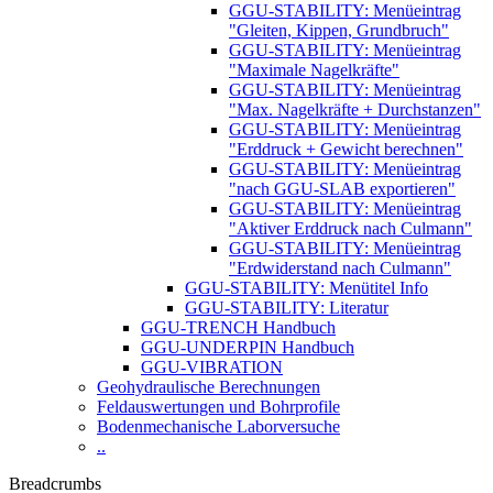
GGU-STABILITY: Menüeintrag
"Gleiten, Kippen, Grundbruch"
GGU-STABILITY: Menüeintrag
"Maximale Nagelkräfte"
GGU-STABILITY: Menüeintrag
"Max. Nagelkräfte + Durchstanzen"
GGU-STABILITY: Menüeintrag
"Erddruck + Gewicht berechnen"
GGU-STABILITY: Menüeintrag
"nach GGU-SLAB exportieren"
GGU-STABILITY: Menüeintrag
"Aktiver Erddruck nach Culmann"
GGU-STABILITY: Menüeintrag
"Erdwiderstand nach Culmann"
GGU-STABILITY: Menütitel Info
GGU-STABILITY: Literatur
GGU-TRENCH Handbuch
GGU-UNDERPIN Handbuch
GGU-VIBRATION
Geohydraulische Berechnungen
Feldauswertungen und Bohrprofile
Bodenmechanische Laborversuche
..
Breadcrumbs