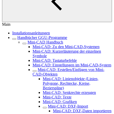
Main
Installationsanleitungen
Handbücher GGU-Programme
Mini-CAD Handbuch
Mini-CAD: Zu den Mini-CAD-Systemen
Mini-CAD: Kurzerläuterung der einzelnen
Symbole
Mini-CAD: Tastaturbefehle
Mini-CAD: Einstellungen im Mini-CAD-System
Mini-CAD: Erstellen/Einfügen von Mini-
CAD-Objekten
Mini-CAD: Linienobjekte (Linien,
Polygone, Rechtecke, Kreise,
Bezierspline)
Mini-CAD: Senkrechte erzeugen
Mini-CAD: Texte
Mini-CAD: Grafiken
Mini-CAD: DXF-Import
Mini-CAD: DXF-Daten importieren