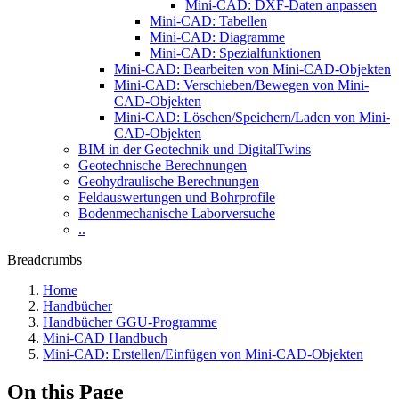
Mini-CAD: DXF-Daten anpassen
Mini-CAD: Tabellen
Mini-CAD: Diagramme
Mini-CAD: Spezialfunktionen
Mini-CAD: Bearbeiten von Mini-CAD-Objekten
Mini-CAD: Verschieben/Bewegen von Mini-
CAD-Objekten
Mini-CAD: Löschen/Speichern/Laden von Mini-
CAD-Objekten
BIM in der Geotechnik und DigitalTwins
Geotechnische Berechnungen
Geohydraulische Berechnungen
Feldauswertungen und Bohrprofile
Bodenmechanische Laborversuche
..
Breadcrumbs
Home
Handbücher
Handbücher GGU-Programme
Mini-CAD Handbuch
Mini-CAD: Erstellen/Einfügen von Mini-CAD-Objekten
On this Page