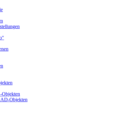
le
em
tellungen
o"
enen
en
jekten
-Objekten
CAD-Objekten