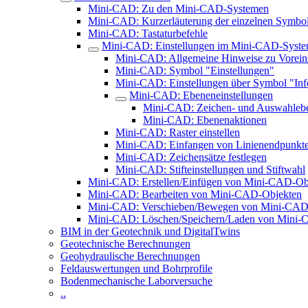
Mini-CAD: Zu den Mini-CAD-Systemen
Mini-CAD: Kurzerläuterung der einzelnen Symbo
Mini-CAD: Tastaturbefehle
Mini-CAD: Einstellungen im Mini-CAD-Syst
Mini-CAD: Allgemeine Hinweise zu Voreins
Mini-CAD: Symbol "Einstellungen"
Mini-CAD: Einstellungen über Symbol "Inf
Mini-CAD: Ebeneneinstellungen
Mini-CAD: Zeichen- und Auswahleb
Mini-CAD: Ebenenaktionen
Mini-CAD: Raster einstellen
Mini-CAD: Einfangen von Linienendpunkt
Mini-CAD: Zeichensätze festlegen
Mini-CAD: Stifteinstellungen und Stiftwahl
Mini-CAD: Erstellen/Einfügen von Mini-CAD-Ob
Mini-CAD: Bearbeiten von Mini-CAD-Objekten
Mini-CAD: Verschieben/Bewegen von Mini-CAD
Mini-CAD: Löschen/Speichern/Laden von Mini-
BIM in der Geotechnik und DigitalTwins
Geotechnische Berechnungen
Geohydraulische Berechnungen
Feldauswertungen und Bohrprofile
Bodenmechanische Laborversuche
..