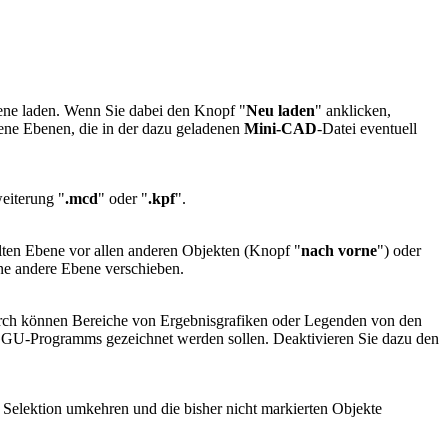
ene laden. Wenn Sie dabei den Knopf "
Neu laden
" anklicken,
dene Ebenen, die in der dazu geladenen
Mini-CAD
-Datei eventuell
eiterung "
.mcd
" oder "
.kpf
".
hlten Ebene vor allen anderen Objekten (Knopf "
nach vorne
") oder
ine andere Ebene verschieben.
ch können Bereiche von Ergebnisgrafiken oder Legenden von den
 GGU-Programms gezeichnet werden sollen. Deaktivieren Sie dazu den
 Selektion umkehren und die bisher nicht markierten Objekte