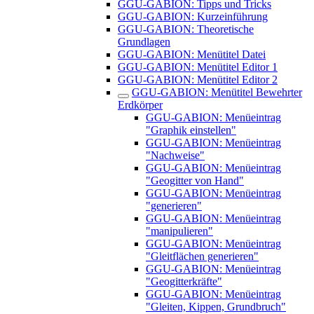
GGU-GABION: Tipps und Tricks
GGU-GABION: Kurzeinführung
GGU-GABION: Theoretische
Grundlagen
GGU-GABION: Menütitel Datei
GGU-GABION: Menütitel Editor 1
GGU-GABION: Menütitel Editor 2
GGU-GABION: Menütitel Bewehrter
Erdkörper
GGU-GABION: Menüeintrag
"Graphik einstellen"
GGU-GABION: Menüeintrag
"Nachweise"
GGU-GABION: Menüeintrag
"Geogitter von Hand"
GGU-GABION: Menüeintrag
"generieren"
GGU-GABION: Menüeintrag
"manipulieren"
GGU-GABION: Menüeintrag
"Gleitflächen generieren"
GGU-GABION: Menüeintrag
"Geogitterkräfte"
GGU-GABION: Menüeintrag
"Gleiten, Kippen, Grundbruch"