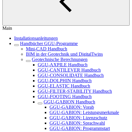
Main
Installationsanleitungen
Handbücher GGU-Programme
Mini-CAD Handbuch
BIM in der Geotechnik und DigitalTwins
Geotechnische Berechnungen
GGU-AXPILE Handbuch
GGU-CANTILEVER Handbuch
GGU-CONSOLIDATE Handbuch
GGU-DOLPHIN Handbuch
GGU-ELASTIC Handbuch
GGU-FILTER-STABILITY Handbuch
GGU-FOOTING Handbuch
GGU-GABION Handbuch
GGU-GABION: Vorab
GGU-GABION: Leistungsmerkmale
GGU-GABION: Lizenzschutz
GGU-GABION: Sprachwahl
GGU-GABION: Programmstart