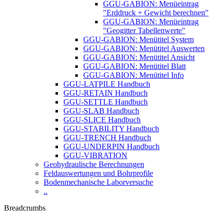
GGU-GABION: Menüeintrag
"Erddruck + Gewicht berechnen"
GGU-GABION: Menüeintrag
"Geogitter Tabellenwerte"
GGU-GABION: Menütitel System
GGU-GABION: Menütitel Auswerten
GGU-GABION: Menütitel Ansicht
GGU-GABION: Menütitel Blatt
GGU-GABION: Menütitel Info
GGU-LATPILE Handbuch
GGU-RETAIN Handbuch
GGU-SETTLE Handbuch
GGU-SLAB Handbuch
GGU-SLICE Handbuch
GGU-STABILITY Handbuch
GGU-TRENCH Handbuch
GGU-UNDERPIN Handbuch
GGU-VIBRATION
Geohydraulische Berechnungen
Feldauswertungen und Bohrprofile
Bodenmechanische Laborversuche
..
Breadcrumbs