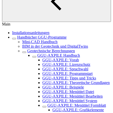
Main
Installationsanleitungen
Handbücher GGU-Programme
Mini-CAD Handbuch
BIM in der Geotechnik und DigitalTwins
Geotechnische Berechnungen
GGU-AXPILE Handbuch
GGU-AXPILE: Vorab
GGU-AXPILE: Lizenzschutz
GGU-AXPILE: Sprachwahl
GGU-AXPILE: Programmstart
GGU-AXPILE: Tipps und Tricks
GGU-AXPILE: Theoretische Grundlagen
GGU-AXPILE: Beispiele
GGU-AXPILE: Menütitel Datei
GGU-AXPILE: Menütitel Bearbeiten
GGU-AXPILE: Menütitel System
GGU-AXPILE: Menütitel Formblatt
GGU-AXPILE: Grafikelemente