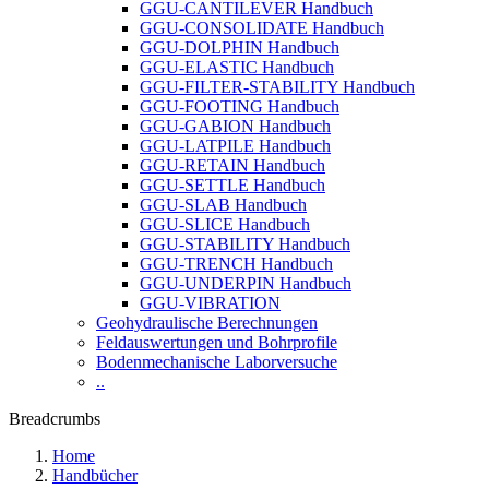
GGU-CANTILEVER Handbuch
GGU-CONSOLIDATE Handbuch
GGU-DOLPHIN Handbuch
GGU-ELASTIC Handbuch
GGU-FILTER-STABILITY Handbuch
GGU-FOOTING Handbuch
GGU-GABION Handbuch
GGU-LATPILE Handbuch
GGU-RETAIN Handbuch
GGU-SETTLE Handbuch
GGU-SLAB Handbuch
GGU-SLICE Handbuch
GGU-STABILITY Handbuch
GGU-TRENCH Handbuch
GGU-UNDERPIN Handbuch
GGU-VIBRATION
Geohydraulische Berechnungen
Feldauswertungen und Bohrprofile
Bodenmechanische Laborversuche
..
Breadcrumbs
Home
Handbücher