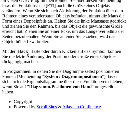
In vielen GGU-Programmen können Sie über diesen Menüeintrag
bzw. die Funktionstaste [
F11
] auch die Größe eines Objekts
verändern. Wenn Sie sich nach Aktivierung der Funktion über dem
Rahmen eines veränderbaren Objekts befinden, nimmt die Maus die
Form eines Doppelpfeils an. Halten Sie die linke Maustaste gedrückt
und ziehen Sie den Rahmen, bis das Objekt die gewünschte Größe
erreicht hat. Ziehen Sie an einer Ecke, um das Längenverhältnis der
Seiten beizubehalten. Wenn Sie an einer Seite ziehen, wird das
Objekt höher bzw. breiter.
Mit der [
Back
]-Taste oder durch Klicken auf das Symbol
können
Sie die letzte Änderung der Position oder Größe eines Objektes
rückgängig machen.
In Programmen, in denen Sie die Diagramme selbst positionieren
können (Menüeintrag "
System / Diagrammpositionen
"), lassen
sich auch die Ergebnisdiagramme über diese Funktion verschieben,
wenn Sie auf "
Diagramm-Positionen von Hand
" umgestellt
haben.
Copyright
Powered by
Scroll Sites
&
Atlassian Confluence