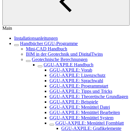
Main
Installationsanleitungen
Handbücher GGU-Programme
Mini-CAD Handbuch
BIM in der Geotechnik und DigitalTwins
Geotechnische Berechnungen
GGU-AXPILE Handbuch
GGU-AXPILE: Vorab
GGU-AXPILE: Lizenzschutz
GGU-AXPILE: Sprachwahl
GGU-AXPILE: Programmstart
GGU-AXPILE: Tipps und Tricks
GGU-AXPILE: Theoretische Grundlagen
GGU-AXPILE: Beispiele
GGU-AXPILE: Menütitel Datei
GGU-AXPILE: Menütitel Bearbeiten
GGU-AXPILE: Menütitel System
GGU-AXPILE: Menütitel Formblatt
GGU-AXPILE: Grafikelemente