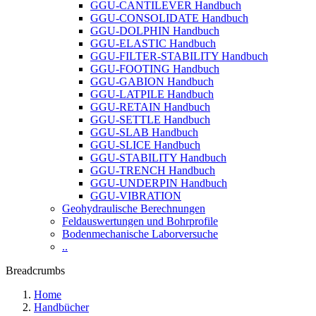
GGU-CANTILEVER Handbuch
GGU-CONSOLIDATE Handbuch
GGU-DOLPHIN Handbuch
GGU-ELASTIC Handbuch
GGU-FILTER-STABILITY Handbuch
GGU-FOOTING Handbuch
GGU-GABION Handbuch
GGU-LATPILE Handbuch
GGU-RETAIN Handbuch
GGU-SETTLE Handbuch
GGU-SLAB Handbuch
GGU-SLICE Handbuch
GGU-STABILITY Handbuch
GGU-TRENCH Handbuch
GGU-UNDERPIN Handbuch
GGU-VIBRATION
Geohydraulische Berechnungen
Feldauswertungen und Bohrprofile
Bodenmechanische Laborversuche
..
Breadcrumbs
Home
Handbücher