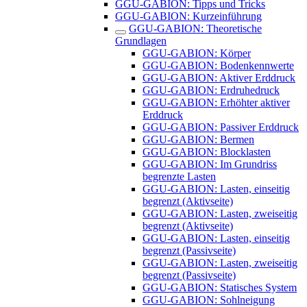
GGU-GABION: Tipps und Tricks
GGU-GABION: Kurzeinführung
GGU-GABION: Theoretische
Grundlagen
GGU-GABION: Körper
GGU-GABION: Bodenkennwerte
GGU-GABION: Aktiver Erddruck
GGU-GABION: Erdruhedruck
GGU-GABION: Erhöhter aktiver
Erddruck
GGU-GABION: Passiver Erddruck
GGU-GABION: Bermen
GGU-GABION: Blocklasten
GGU-GABION: Im Grundriss
begrenzte Lasten
GGU-GABION: Lasten, einseitig
begrenzt (Aktivseite)
GGU-GABION: Lasten, zweiseitig
begrenzt (Aktivseite)
GGU-GABION: Lasten, einseitig
begrenzt (Passivseite)
GGU-GABION: Lasten, zweiseitig
begrenzt (Passivseite)
GGU-GABION: Statisches System
GGU-GABION: Sohlneigung