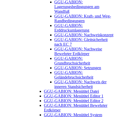
GGU-GABION:
Lagerungsbedingungen am
Wandfuß
GGU-GABION: Kraft- und Weg-
Randbedingungen
GGU-GABION:
Erddruckumlagerung
GGU-GABION: Nachweiskonzept
GGU-GABION: Gleitsicherheit
nach EC 7
GGU-GABION: Nachweise
Bewehrter Erdkörper
GGU-GABION:
Grundbruchsicherheit
GGU-GABION: Setzungen
GGU-GABION:
Geländebruchsicherheit
GGU-GABION: Nachweis der
inneren Standsicherheit
GGU-GABION: Menütitel Datei
GGU-GABION: Menütitel Editor 1
GGU-GABION: Menütitel Editor 2
GGU-GABION: Menütitel Bewehrter
Erdkörper
GGU-GABION: Menütitel System