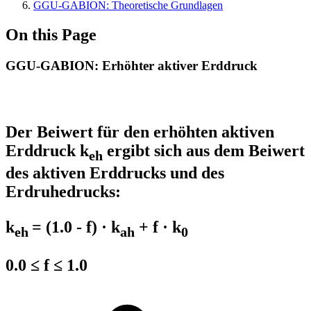
GGU-GABION: Theoretische Grundlagen
On this Page
GGU-GABION: Erhöhter aktiver Erddruck
Der Beiwert für den erhöhten aktiven
Erddruck k
ergibt sich aus dem Beiwert
eh
des aktiven Erddrucks und des
Erdruhedrucks:
k
= (1.0 - f) · k
+ f · k
eh
ah
0
0.0 ≤ f ≤ 1.0