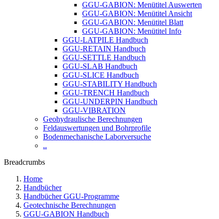
GGU-GABION: Menütitel Auswerten
GGU-GABION: Menütitel Ansicht
GGU-GABION: Menütitel Blatt
GGU-GABION: Menütitel Info
GGU-LATPILE Handbuch
GGU-RETAIN Handbuch
GGU-SETTLE Handbuch
GGU-SLAB Handbuch
GGU-SLICE Handbuch
GGU-STABILITY Handbuch
GGU-TRENCH Handbuch
GGU-UNDERPIN Handbuch
GGU-VIBRATION
Geohydraulische Berechnungen
Feldauswertungen und Bohrprofile
Bodenmechanische Laborversuche
..
Breadcrumbs
Home
Handbücher
Handbücher GGU-Programme
Geotechnische Berechnungen
GGU-GABION Handbuch