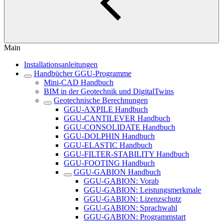
Main
Installationsanleitungen
Handbücher GGU-Programme
Mini-CAD Handbuch
BIM in der Geotechnik und DigitalTwins
Geotechnische Berechnungen
GGU-AXPILE Handbuch
GGU-CANTILEVER Handbuch
GGU-CONSOLIDATE Handbuch
GGU-DOLPHIN Handbuch
GGU-ELASTIC Handbuch
GGU-FILTER-STABILITY Handbuch
GGU-FOOTING Handbuch
GGU-GABION Handbuch
GGU-GABION: Vorab
GGU-GABION: Leistungsmerkmale
GGU-GABION: Lizenzschutz
GGU-GABION: Sprachwahl
GGU-GABION: Programmstart