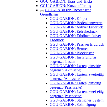
GGU-GABION: Tipps und Tricks
GGU-GABION: Kurzeinführung
GGU-GABION: Theoretische
Grundlagen
GGU-GABION: Körper
GGU-GABION: Bodenkennwerte
GGU-GABION: Aktiver Erddruck
GGU-GABION: Erdruhedruck
GGU-GABION: Erhöhter aktiver
Erddruck
GGU-GABION: Passiver Erddruck
GGU-GABION: Bermen
GGU-GABION: Blocklasten
GGU-GABION: Im Grundriss
begrenzte Lasten
GGU-GABION: Lasten, einseitig
begrenzt (Aktivseite)
GGU-GABION: Lasten, zweiseitig
begrenzt (Aktivseite)
GGU-GABION: Lasten, einseitig
begrenzt (Passivseite)
GGU-GABION: Lasten, zweiseitig
begrenzt (Passivseite)
GGU-GABION: Statisches System
GGU-GABION: Sohlneigung