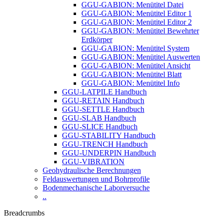
GGU-GABION: Menütitel Datei
GGU-GABION: Menütitel Editor 1
GGU-GABION: Menütitel Editor 2
GGU-GABION: Menütitel Bewehrter
Erdkörper
GGU-GABION: Menütitel System
GGU-GABION: Menütitel Auswerten
GGU-GABION: Menütitel Ansicht
GGU-GABION: Menütitel Blatt
GGU-GABION: Menütitel Info
GGU-LATPILE Handbuch
GGU-RETAIN Handbuch
GGU-SETTLE Handbuch
GGU-SLAB Handbuch
GGU-SLICE Handbuch
GGU-STABILITY Handbuch
GGU-TRENCH Handbuch
GGU-UNDERPIN Handbuch
GGU-VIBRATION
Geohydraulische Berechnungen
Feldauswertungen und Bohrprofile
Bodenmechanische Laborversuche
..
Breadcrumbs