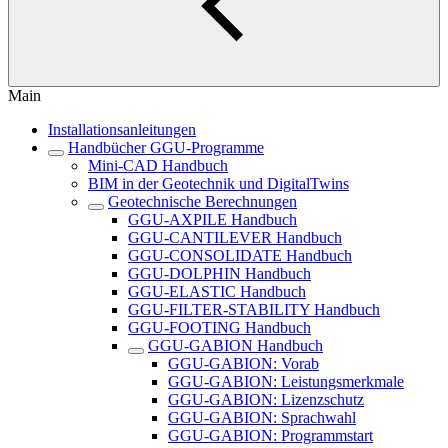
Main
Installationsanleitungen
Handbücher GGU-Programme
Mini-CAD Handbuch
BIM in der Geotechnik und DigitalTwins
Geotechnische Berechnungen
GGU-AXPILE Handbuch
GGU-CANTILEVER Handbuch
GGU-CONSOLIDATE Handbuch
GGU-DOLPHIN Handbuch
GGU-ELASTIC Handbuch
GGU-FILTER-STABILITY Handbuch
GGU-FOOTING Handbuch
GGU-GABION Handbuch
GGU-GABION: Vorab
GGU-GABION: Leistungsmerkmale
GGU-GABION: Lizenzschutz
GGU-GABION: Sprachwahl
GGU-GABION: Programmstart