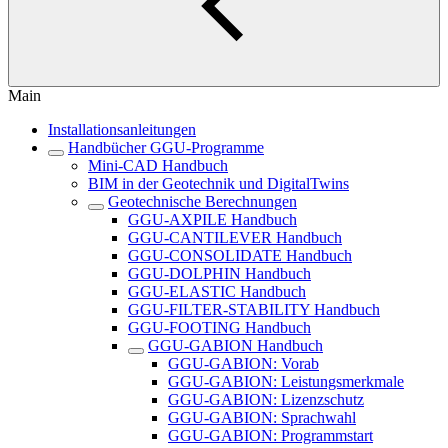
Main
Installationsanleitungen
Handbücher GGU-Programme
Mini-CAD Handbuch
BIM in der Geotechnik und DigitalTwins
Geotechnische Berechnungen
GGU-AXPILE Handbuch
GGU-CANTILEVER Handbuch
GGU-CONSOLIDATE Handbuch
GGU-DOLPHIN Handbuch
GGU-ELASTIC Handbuch
GGU-FILTER-STABILITY Handbuch
GGU-FOOTING Handbuch
GGU-GABION Handbuch
GGU-GABION: Vorab
GGU-GABION: Leistungsmerkmale
GGU-GABION: Lizenzschutz
GGU-GABION: Sprachwahl
GGU-GABION: Programmstart