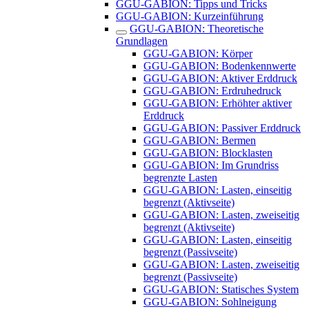
GGU-GABION: Tipps und Tricks
GGU-GABION: Kurzeinführung
GGU-GABION: Theoretische
Grundlagen
GGU-GABION: Körper
GGU-GABION: Bodenkennwerte
GGU-GABION: Aktiver Erddruck
GGU-GABION: Erdruhedruck
GGU-GABION: Erhöhter aktiver
Erddruck
GGU-GABION: Passiver Erddruck
GGU-GABION: Bermen
GGU-GABION: Blocklasten
GGU-GABION: Im Grundriss
begrenzte Lasten
GGU-GABION: Lasten, einseitig
begrenzt (Aktivseite)
GGU-GABION: Lasten, zweiseitig
begrenzt (Aktivseite)
GGU-GABION: Lasten, einseitig
begrenzt (Passivseite)
GGU-GABION: Lasten, zweiseitig
begrenzt (Passivseite)
GGU-GABION: Statisches System
GGU-GABION: Sohlneigung