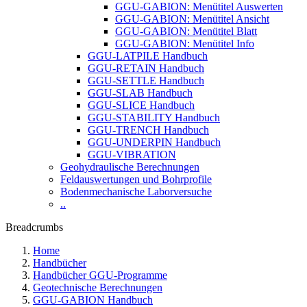
GGU-GABION: Menütitel Auswerten
GGU-GABION: Menütitel Ansicht
GGU-GABION: Menütitel Blatt
GGU-GABION: Menütitel Info
GGU-LATPILE Handbuch
GGU-RETAIN Handbuch
GGU-SETTLE Handbuch
GGU-SLAB Handbuch
GGU-SLICE Handbuch
GGU-STABILITY Handbuch
GGU-TRENCH Handbuch
GGU-UNDERPIN Handbuch
GGU-VIBRATION
Geohydraulische Berechnungen
Feldauswertungen und Bohrprofile
Bodenmechanische Laborversuche
..
Breadcrumbs
Home
Handbücher
Handbücher GGU-Programme
Geotechnische Berechnungen
GGU-GABION Handbuch