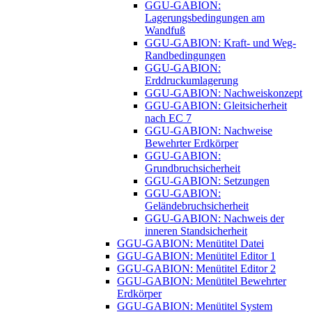
GGU-GABION:
Lagerungsbedingungen am
Wandfuß
GGU-GABION: Kraft- und Weg-
Randbedingungen
GGU-GABION:
Erddruckumlagerung
GGU-GABION: Nachweiskonzept
GGU-GABION: Gleitsicherheit
nach EC 7
GGU-GABION: Nachweise
Bewehrter Erdkörper
GGU-GABION:
Grundbruchsicherheit
GGU-GABION: Setzungen
GGU-GABION:
Geländebruchsicherheit
GGU-GABION: Nachweis der
inneren Standsicherheit
GGU-GABION: Menütitel Datei
GGU-GABION: Menütitel Editor 1
GGU-GABION: Menütitel Editor 2
GGU-GABION: Menütitel Bewehrter
Erdkörper
GGU-GABION: Menütitel System