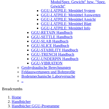
Modul/Spez. Gewicht" bzw. "Spez.
Gewicht"
GGU-LATPILE: Menütitel System
GGU-LATPILE: Menütitel Auswerten
GGU-LATPILE: Menütitel Ansicht
GGU-LATPILE: Menütitel Blatt
GGU-LATPILE: Menütitel Info
GGU-RETAIN Handbuch
GGU-SETTLE Handbuch
GGU-SLAB Handbuch
GGU-SLICE Handbuch
GGU-STABILITY Handbuch
GGU-TRENCH Handbuch
GGU-UNDERPIN Handbuch
GGU-VIBRATION
Geohydraulische Berechnungen
Feldauswertungen und Bohrprofile
Bodenmechanische Laborversuche
..
Breadcrumbs
Home
Handbücher
Handbücher GGU-Programme