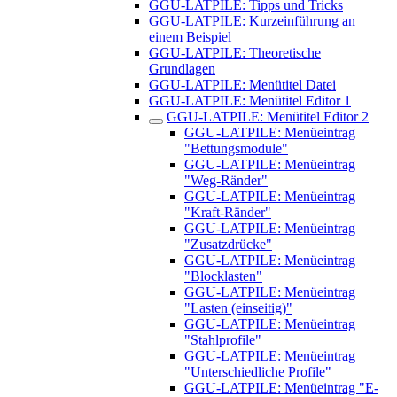
GGU-LATPILE: Tipps und Tricks
GGU-LATPILE: Kurzeinführung an
einem Beispiel
GGU-LATPILE: Theoretische
Grundlagen
GGU-LATPILE: Menütitel Datei
GGU-LATPILE: Menütitel Editor 1
GGU-LATPILE: Menütitel Editor 2
GGU-LATPILE: Menüeintrag
"Bettungsmodule"
GGU-LATPILE: Menüeintrag
"Weg-Ränder"
GGU-LATPILE: Menüeintrag
"Kraft-Ränder"
GGU-LATPILE: Menüeintrag
"Zusatzdrücke"
GGU-LATPILE: Menüeintrag
"Blocklasten"
GGU-LATPILE: Menüeintrag
"Lasten (einseitig)"
GGU-LATPILE: Menüeintrag
"Stahlprofile"
GGU-LATPILE: Menüeintrag
"Unterschiedliche Profile"
GGU-LATPILE: Menüeintrag "E-