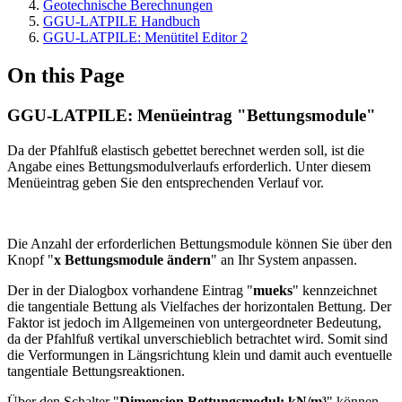
Geotechnische Berechnungen
GGU-LATPILE Handbuch
GGU-LATPILE: Menütitel Editor 2
On this Page
GGU-LATPILE: Menüeintrag "Bettungsmodule"
Da der Pfahlfuß elastisch gebettet berechnet werden soll, ist die
Angabe eines Bettungsmodulverlaufs erforderlich. Unter diesem
Menüeintrag geben Sie den entsprechenden Verlauf vor.
Die Anzahl der erforderlichen Bettungsmodule können Sie über den
Knopf "
x Bettungsmodule ändern
" an Ihr System anpassen.
Der in der Dialogbox vorhandene Eintrag "
mueks
" kennzeichnet
die tangentiale Bettung als Vielfaches der horizontalen Bettung. Der
Faktor ist jedoch im Allgemeinen von untergeordneter Bedeutung,
da der Pfahlfuß vertikal unverschieblich betrachtet wird. Somit sind
die Verformungen in Längsrichtung klein und damit auch eventuelle
tangentiale Bettungsreaktionen.
Über den Schalter "
Dimension Bettungsmodul: kN/m³
" können