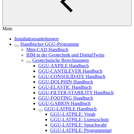
Main
Installationsanleitungen
Handbücher GGU-Programme
Mini-CAD Handbuch
BIM in der Geotechnik und DigitalTwins
Geotechnische Berechnungen
GGU-AXPILE Handbuch
GGU-CANTILEVER Handbuch
GGU-CONSOLIDATE Handbuch
GGU-DOLPHIN Handbuch
GGU-ELASTIC Handbuch
GGU-FILTER-STABILITY Handbuch
GGU-FOOTING Handbuch
GGU-GABION Handbuch
GGU-LATPILE Handbuch
GGU-LATPILE: Vorab
GGU-LATPILE: Lizenzschutz
GGU-LATPILE: Sprachwahl
GGU-LATPILE: Programmstart