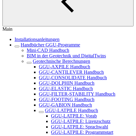
Main
Installationsanleitungen
Handbücher GGU-Programme
Mini-CAD Handbuch
BIM in der Geotechnik und DigitalTwins
Geotechnische Berechnungen
GGU-AXPILE Handbuch
GGU-CANTILEVER Handbuch
GGU-CONSOLIDATE Handbuch
GGU-DOLPHIN Handbuch
GGU-ELASTIC Handbuch
GGU-FILTER-STABILITY Handbuch
GGU-FOOTING Handbuch
GGU-GABION Handbuch
GGU-LATPILE Handbuch
GGU-LATPILE: Vorab
GGU-LATPILE: Lizenzschutz
GGU-LATPILE: Sprachwahl
GGU-LATPILE: Programmstart