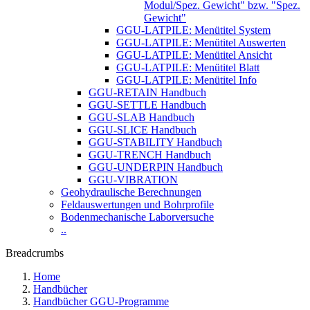
Modul/Spez. Gewicht" bzw. "Spez.
Gewicht"
GGU-LATPILE: Menütitel System
GGU-LATPILE: Menütitel Auswerten
GGU-LATPILE: Menütitel Ansicht
GGU-LATPILE: Menütitel Blatt
GGU-LATPILE: Menütitel Info
GGU-RETAIN Handbuch
GGU-SETTLE Handbuch
GGU-SLAB Handbuch
GGU-SLICE Handbuch
GGU-STABILITY Handbuch
GGU-TRENCH Handbuch
GGU-UNDERPIN Handbuch
GGU-VIBRATION
Geohydraulische Berechnungen
Feldauswertungen und Bohrprofile
Bodenmechanische Laborversuche
..
Breadcrumbs
Home
Handbücher
Handbücher GGU-Programme