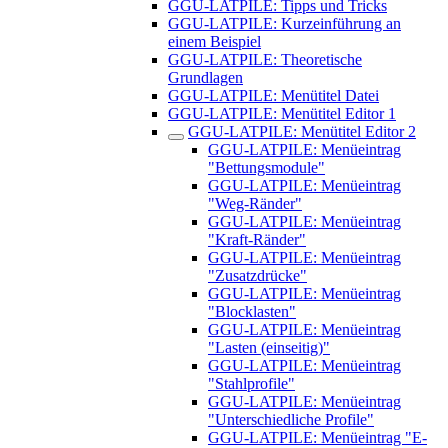
GGU-LATPILE: Tipps und Tricks
GGU-LATPILE: Kurzeinführung an
einem Beispiel
GGU-LATPILE: Theoretische
Grundlagen
GGU-LATPILE: Menütitel Datei
GGU-LATPILE: Menütitel Editor 1
GGU-LATPILE: Menütitel Editor 2
GGU-LATPILE: Menüeintrag
"Bettungsmodule"
GGU-LATPILE: Menüeintrag
"Weg-Ränder"
GGU-LATPILE: Menüeintrag
"Kraft-Ränder"
GGU-LATPILE: Menüeintrag
"Zusatzdrücke"
GGU-LATPILE: Menüeintrag
"Blocklasten"
GGU-LATPILE: Menüeintrag
"Lasten (einseitig)"
GGU-LATPILE: Menüeintrag
"Stahlprofile"
GGU-LATPILE: Menüeintrag
"Unterschiedliche Profile"
GGU-LATPILE: Menüeintrag "E-