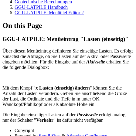
Geotechnische Berechnungen
GGU-LATPILE Handbuch
GGU-LATPILE: Menütitel Editor 2
On this Page
GGU-LATPILE: Menüeintrag "Lasten (einseitig)"
Über diesen Menüeintrag definieren Sie einseitige Lasten. Es erfolgt
zunächst die Abfrage, ob Sie Lasten auf der Aktiv- oder Passivseite
eingeben möchten. Für die Eingabe auf der
Aktivseite
erhalten Sie
die folgende Dialogbox:
Mit dem Knopf "
x Lasten (einseitig) ändern
" können Sie die
Anzahl der Lasten verändern. Geben Sie anschließend die Größe
der Last, die Ordinate und die Tiefe in m unter OK
Wandkopf/Pfahlkopf oder als absolute Höhe ein.
Die Eingabe einseitiger Lasten auf der
Passivseite
erfolgt analog,
nur der Schalter "
Verkehr
" ist dafür nicht verfügbar.
Copyright
Powered by
Scroll Sites
&
Atlassian Confluence