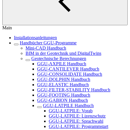
Main
Installationsanleitungen
Handbücher GGU-Programme
Mini-CAD Handbuch
BIM in der Geotechnik und DigitalTwins
Geotechnische Berechnungen
GGU-AXPILE Handbuch
GGU-CANTILEVER Handbuch
GGU-CONSOLIDATE Handbuch
GGU-DOLPHIN Handbuch
GGU-ELASTIC Handbuch
GGU-FILTER-STABILITY Handbuch
GGU-FOOTING Handbuch
GGU-GABION Handbuch
GGU-LATPILE Handbuch
GGU-LATPILE: Vorab
GGU-LATPILE: Lizenzschutz
GGU-LATPILE: Sprachwahl
GGU-LATPILE: Programmstart