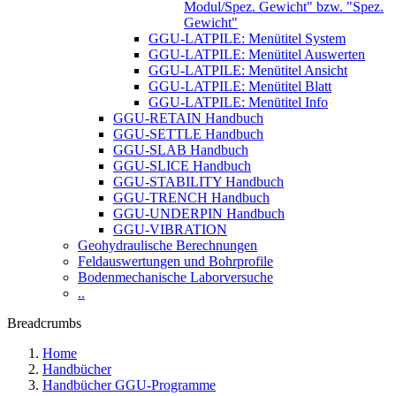
Modul/Spez. Gewicht" bzw. "Spez.
Gewicht"
GGU-LATPILE: Menütitel System
GGU-LATPILE: Menütitel Auswerten
GGU-LATPILE: Menütitel Ansicht
GGU-LATPILE: Menütitel Blatt
GGU-LATPILE: Menütitel Info
GGU-RETAIN Handbuch
GGU-SETTLE Handbuch
GGU-SLAB Handbuch
GGU-SLICE Handbuch
GGU-STABILITY Handbuch
GGU-TRENCH Handbuch
GGU-UNDERPIN Handbuch
GGU-VIBRATION
Geohydraulische Berechnungen
Feldauswertungen und Bohrprofile
Bodenmechanische Laborversuche
..
Breadcrumbs
Home
Handbücher
Handbücher GGU-Programme