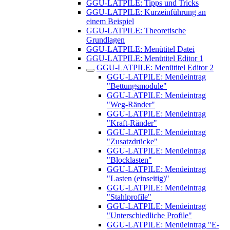
GGU-LATPILE: Tipps und Tricks
GGU-LATPILE: Kurzeinführung an
einem Beispiel
GGU-LATPILE: Theoretische
Grundlagen
GGU-LATPILE: Menütitel Datei
GGU-LATPILE: Menütitel Editor 1
GGU-LATPILE: Menütitel Editor 2
GGU-LATPILE: Menüeintrag
"Bettungsmodule"
GGU-LATPILE: Menüeintrag
"Weg-Ränder"
GGU-LATPILE: Menüeintrag
"Kraft-Ränder"
GGU-LATPILE: Menüeintrag
"Zusatzdrücke"
GGU-LATPILE: Menüeintrag
"Blocklasten"
GGU-LATPILE: Menüeintrag
"Lasten (einseitig)"
GGU-LATPILE: Menüeintrag
"Stahlprofile"
GGU-LATPILE: Menüeintrag
"Unterschiedliche Profile"
GGU-LATPILE: Menüeintrag "E-