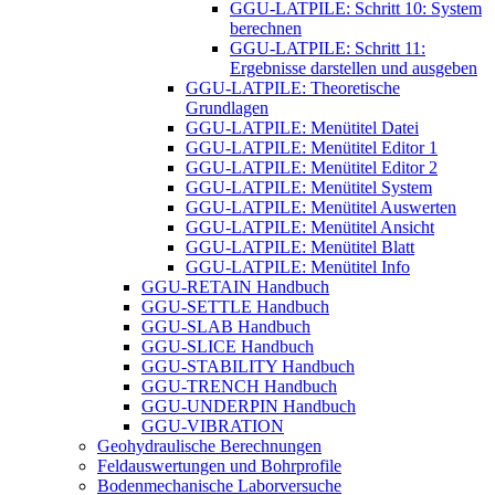
GGU-LATPILE: Schritt 10: System
berechnen
GGU-LATPILE: Schritt 11:
Ergebnisse darstellen und ausgeben
GGU-LATPILE: Theoretische
Grundlagen
GGU-LATPILE: Menütitel Datei
GGU-LATPILE: Menütitel Editor 1
GGU-LATPILE: Menütitel Editor 2
GGU-LATPILE: Menütitel System
GGU-LATPILE: Menütitel Auswerten
GGU-LATPILE: Menütitel Ansicht
GGU-LATPILE: Menütitel Blatt
GGU-LATPILE: Menütitel Info
GGU-RETAIN Handbuch
GGU-SETTLE Handbuch
GGU-SLAB Handbuch
GGU-SLICE Handbuch
GGU-STABILITY Handbuch
GGU-TRENCH Handbuch
GGU-UNDERPIN Handbuch
GGU-VIBRATION
Geohydraulische Berechnungen
Feldauswertungen und Bohrprofile
Bodenmechanische Laborversuche