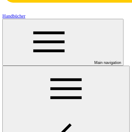
Handbücher
Main navigation