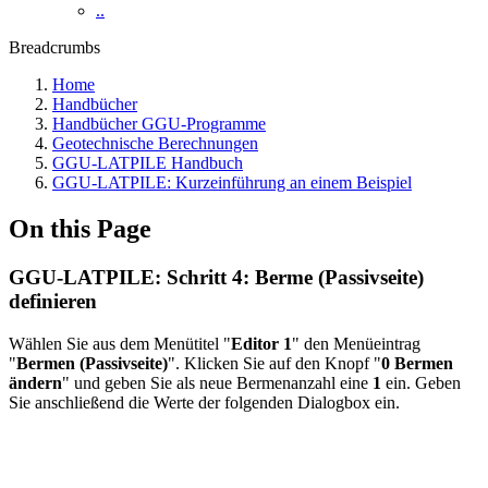
..
Breadcrumbs
Home
Handbücher
Handbücher GGU-Programme
Geotechnische Berechnungen
GGU-LATPILE Handbuch
GGU-LATPILE: Kurzeinführung an einem Beispiel
On this Page
GGU-LATPILE: Schritt 4: Berme (Passivseite)
definieren
Wählen Sie aus dem Menütitel "
Editor 1
" den Menüeintrag
"
Bermen (Passivseite)
". Klicken Sie auf den Knopf "
0 Bermen
ändern
" und geben Sie als neue Bermenanzahl eine
1
ein. Geben
Sie anschließend die Werte der folgenden Dialogbox ein.