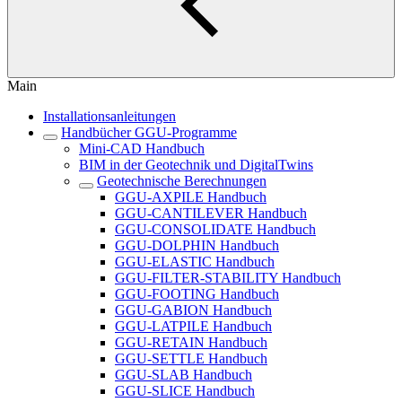
Main
Installationsanleitungen
Handbücher GGU-Programme
Mini-CAD Handbuch
BIM in der Geotechnik und DigitalTwins
Geotechnische Berechnungen
GGU-AXPILE Handbuch
GGU-CANTILEVER Handbuch
GGU-CONSOLIDATE Handbuch
GGU-DOLPHIN Handbuch
GGU-ELASTIC Handbuch
GGU-FILTER-STABILITY Handbuch
GGU-FOOTING Handbuch
GGU-GABION Handbuch
GGU-LATPILE Handbuch
GGU-RETAIN Handbuch
GGU-SETTLE Handbuch
GGU-SLAB Handbuch
GGU-SLICE Handbuch