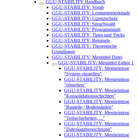
GGU-STABILITY Handbuch
GGU-STABILITY: Vorab
GGU-STABILITY: Leistungsmerkmale
GGU-STABILITY: Lizenzschutz
GGU-STABILITY: Sprachwahl
GGU-STABILITY: Programmstart
GGU-STABILITY: Tipps und Tricks
GGU-STABILITY: Beispiele
GGU-STABILITY: Theoretische
Grundlagen
GGU-STABILITY: Menütitel Datei
GGU-STABILITY: Menütitel Editor 1
GGU-STABILITY: Menüeintrag
"System einstellen"
GGU-STABILITY: Menüeintrag
"eingeben"
GGU-STABILITY: Menüeintrag
"Konsolidationsschichten"
GGU-STABILITY: Menüeintrag
"Bauteile / Bodensäulen"
GGU-STABILITY: ​Menüeintrag
"Teilsicherheiten, ..."
GGU-STABILITY: Menüeintrag
"Datensatzbezeichnung"
GGU-STABILITY: Menüeintrag