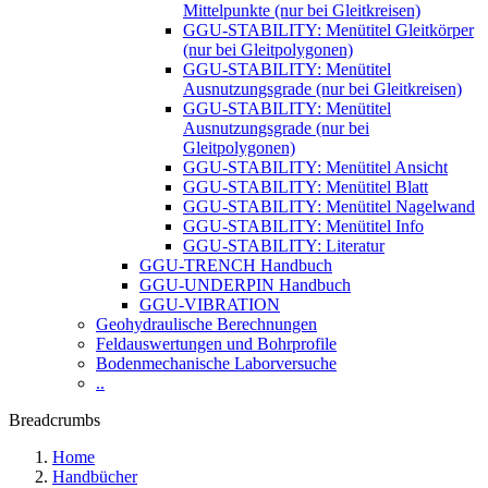
Mittelpunkte (nur bei Gleitkreisen)
GGU-STABILITY: Menütitel Gleitkörper
(nur bei Gleitpolygonen)
GGU-STABILITY: Menütitel
Ausnutzungsgrade (nur bei Gleitkreisen)
GGU-STABILITY: Menütitel
Ausnutzungsgrade (nur bei
Gleitpolygonen)
GGU-STABILITY: Menütitel Ansicht
GGU-STABILITY: Menütitel Blatt
GGU-STABILITY: Menütitel Nagelwand
GGU-STABILITY: Menütitel Info
GGU-STABILITY: Literatur
GGU-TRENCH Handbuch
GGU-UNDERPIN Handbuch
GGU-VIBRATION
Geohydraulische Berechnungen
Feldauswertungen und Bohrprofile
Bodenmechanische Laborversuche
..
Breadcrumbs
Home
Handbücher