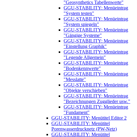
"Geosynthetics Tabellenwerte"
GGU-STABILITY: Menüeintrag
"System testen"
GGU-STABILITY: Menüeintrag
"System spiegeln"
GGU-STABILITY: Menüeintrag
"Gängige Systeme"
GGU-STABILITY: Menüeintrag
"Einstellung Graphik"
GGU-STABILITY: Menüeintrag
"Legende Allgemein"
GGU-STABILITY: Menüeintrag
"Bodenkennwerte"
GGU-STABILITY: Menüeintrag
"Messlatte"
GGU-STABILITY: Menüeintrag
"Objekte verschieben"
GGU-STABILITY: Menüeintrag
"Bezeichnungen Zugglieder usw."
GGU-STABILITY: Menüeintrag
"Fundament"
GGU-STABILITY: Menütitel Editor 2
GGU-STABILITY: Menütitel
Porenwasserdrucknetz (PW-Netz)
GGU-STABILITY: Menütitel