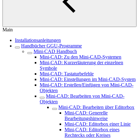
Main
Installationsanleitungen
Handbücher GGU-Programme
Mini-CAD Handbuch
Mini-CAD: Zu den Mini-CAD-Systemen
Mini-CAD: Kurzerläuterung der einzelnen
Symbole
Mini-CAD: Tastaturbefehle
Mini-CAD: Einstellungen im Mini-CAD-System
Mini-CAD: Erstellen/Einfügen von Mini-CAD-
Objekten
Mini-CAD: Bearbeiten von Mini-CAD-
Objekten
Mini-CAD: Bearbeiten über Editorbox
Mini-CAD: Generelle
Bearbeitungshinweise
Mini-CAD: Editorbox einer Linie
Mini-CAD: Editorbox eines
Rechtecks oder Kreises