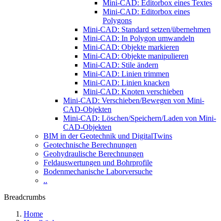
Mini-CAD: Editorbox eines Textes
Mini-CAD: Editorbox eines
Polygons
Mini-CAD: Standard setzen/übernehmen
Mini-CAD: In Polygon umwandeln
Mini-CAD: Objekte markieren
Mini-CAD: Objekte manipulieren
Mini-CAD: Stile ändern
Mini-CAD: Linien trimmen
Mini-CAD: Linien knacken
Mini-CAD: Knoten verschieben
Mini-CAD: Verschieben/Bewegen von Mini-
CAD-Objekten
Mini-CAD: Löschen/Speichern/Laden von Mini-
CAD-Objekten
BIM in der Geotechnik und DigitalTwins
Geotechnische Berechnungen
Geohydraulische Berechnungen
Feldauswertungen und Bohrprofile
Bodenmechanische Laborversuche
..
Breadcrumbs
Home