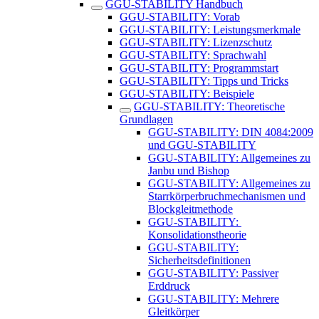
GGU-STABILITY Handbuch
GGU-STABILITY: Vorab
GGU-STABILITY: Leistungsmerkmale
GGU-STABILITY: Lizenzschutz
GGU-STABILITY: Sprachwahl
GGU-STABILITY: Programmstart
GGU-STABILITY: Tipps und Tricks
GGU-STABILITY: Beispiele
GGU-STABILITY: Theoretische
Grundlagen
GGU-STABILITY: DIN 4084:2009
und GGU-STABILITY
GGU-STABILITY: Allgemeines zu
Janbu und Bishop
GGU-STABILITY: ​Allgemeines zu
Starrkörperbruchmechanismen und
Blockgleitmethode
GGU-STABILITY: ​
Konsolidationstheorie
GGU-STABILITY:
Sicherheitsdefinitionen
GGU-STABILITY: Passiver
Erddruck
GGU-STABILITY: Mehrere
Gleitkörper