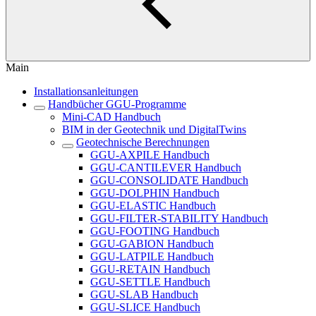
Main
Installationsanleitungen
Handbücher GGU-Programme
Mini-CAD Handbuch
BIM in der Geotechnik und DigitalTwins
Geotechnische Berechnungen
GGU-AXPILE Handbuch
GGU-CANTILEVER Handbuch
GGU-CONSOLIDATE Handbuch
GGU-DOLPHIN Handbuch
GGU-ELASTIC Handbuch
GGU-FILTER-STABILITY Handbuch
GGU-FOOTING Handbuch
GGU-GABION Handbuch
GGU-LATPILE Handbuch
GGU-RETAIN Handbuch
GGU-SETTLE Handbuch
GGU-SLAB Handbuch
GGU-SLICE Handbuch