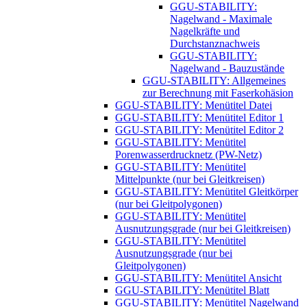
GGU-STABILITY:
Nagelwand - Maximale
Nagelkräfte und
Durchstanznachweis
GGU-STABILITY:
Nagelwand - Bauzustände
GGU-STABILITY: ​Allgemeines
zur Berechnung mit Faserkohäsion
GGU-STABILITY: Menütitel Datei
GGU-STABILITY: Menütitel Editor 1
GGU-STABILITY: Menütitel Editor 2
GGU-STABILITY: Menütitel
Porenwasserdrucknetz (PW-Netz)
GGU-STABILITY: Menütitel
Mittelpunkte (nur bei Gleitkreisen)
GGU-STABILITY: Menütitel Gleitkörper
(nur bei Gleitpolygonen)
GGU-STABILITY: Menütitel
Ausnutzungsgrade (nur bei Gleitkreisen)
GGU-STABILITY: Menütitel
Ausnutzungsgrade (nur bei
Gleitpolygonen)
GGU-STABILITY: Menütitel Ansicht
GGU-STABILITY: Menütitel Blatt
GGU-STABILITY: Menütitel Nagelwand