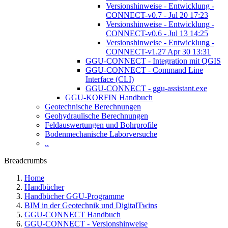
Versionshinweise - Entwicklung -
CONNECT-v0.7 - Jul 20 17:23
Versionshinweise - Entwicklung -
CONNECT-v0.6 - Jul 13 14:25
Versionshinweise - Entwicklung -
CONNECT-v1.27 Apr 30 13:31
GGU-CONNECT - Integration mit QGIS
GGU-CONNECT - Command Line
Interface (CLI)
GGU-CONNECT - ggu-assistant.exe
GGU-KORFIN Handbuch
Geotechnische Berechnungen
Geohydraulische Berechnungen
Feldauswertungen und Bohrprofile
Bodenmechanische Laborversuche
..
Breadcrumbs
Home
Handbücher
Handbücher GGU-Programme
BIM in der Geotechnik und DigitalTwins
GGU-CONNECT Handbuch
GGU-CONNECT - Versionshinweise