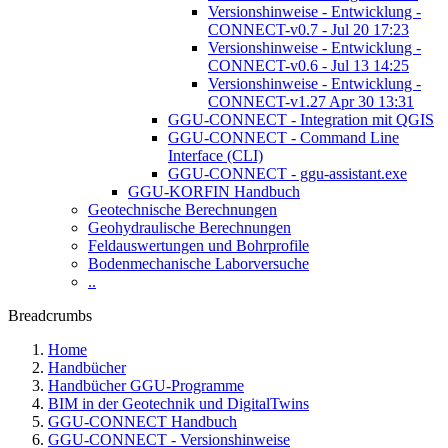
Versionshinweise - Entwicklung -
CONNECT-v0.7 - Jul 20 17:23
Versionshinweise - Entwicklung -
CONNECT-v0.6 - Jul 13 14:25
Versionshinweise - Entwicklung -
CONNECT-v1.27 Apr 30 13:31
GGU-CONNECT - Integration mit QGIS
GGU-CONNECT - Command Line
Interface (CLI)
GGU-CONNECT - ggu-assistant.exe
GGU-KORFIN Handbuch
Geotechnische Berechnungen
Geohydraulische Berechnungen
Feldauswertungen und Bohrprofile
Bodenmechanische Laborversuche
..
Breadcrumbs
Home
Handbücher
Handbücher GGU-Programme
BIM in der Geotechnik und DigitalTwins
GGU-CONNECT Handbuch
GGU-CONNECT - Versionshinweise