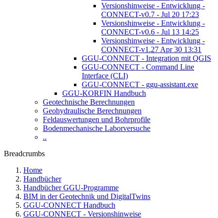
Versionshinweise - Entwicklung -
CONNECT-v0.7 - Jul 20 17:23
Versionshinweise - Entwicklung -
CONNECT-v0.6 - Jul 13 14:25
Versionshinweise - Entwicklung -
CONNECT-v1.27 Apr 30 13:31
GGU-CONNECT - Integration mit QGIS
GGU-CONNECT - Command Line
Interface (CLI)
GGU-CONNECT - ggu-assistant.exe
GGU-KORFIN Handbuch
Geotechnische Berechnungen
Geohydraulische Berechnungen
Feldauswertungen und Bohrprofile
Bodenmechanische Laborversuche
..
Breadcrumbs
Home
Handbücher
Handbücher GGU-Programme
BIM in der Geotechnik und DigitalTwins
GGU-CONNECT Handbuch
GGU-CONNECT - Versionshinweise