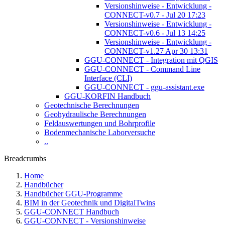
Versionshinweise - Entwicklung -
CONNECT-v0.7 - Jul 20 17:23
Versionshinweise - Entwicklung -
CONNECT-v0.6 - Jul 13 14:25
Versionshinweise - Entwicklung -
CONNECT-v1.27 Apr 30 13:31
GGU-CONNECT - Integration mit QGIS
GGU-CONNECT - Command Line
Interface (CLI)
GGU-CONNECT - ggu-assistant.exe
GGU-KORFIN Handbuch
Geotechnische Berechnungen
Geohydraulische Berechnungen
Feldauswertungen und Bohrprofile
Bodenmechanische Laborversuche
..
Breadcrumbs
Home
Handbücher
Handbücher GGU-Programme
BIM in der Geotechnik und DigitalTwins
GGU-CONNECT Handbuch
GGU-CONNECT - Versionshinweise